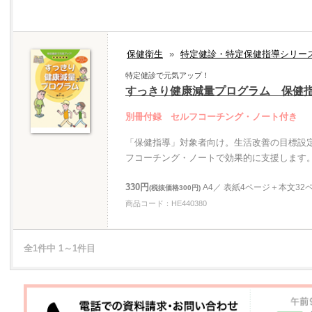
保健衛生
»
特定健診・特定保健指導シリー
特定健診で元気アップ！
すっきり健康減量プログラム 保健
別冊付録 セルフコーチング・ノート付き
「保健指導」対象者向け。生活改善の目標設
フコーチング・ノートで効果的に支援します
330円
A4／ 表紙4ページ＋本文32
(税抜価格300円)
商品コード：HE440380
全1件中 1～1件目