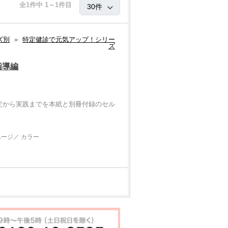
全1件中 1～1件目
ズ別
»
特定健診で元気アップ！シリー
ズ
指導編
定から実践までを本紙と別冊付録のセル
。
ページ／ カラー