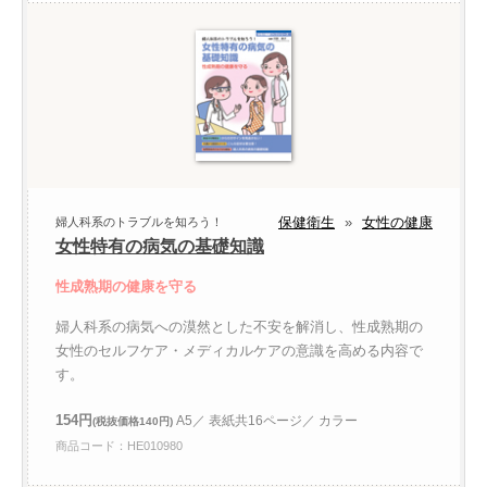
保健衛生
»
女性の健康
婦人科系のトラブルを知ろう！
女性特有の病気の基礎知識
性成熟期の健康を守る
婦人科系の病気への漠然とした不安を解消し、性成熟期の
女性のセルフケア・メディカルケアの意識を高める内容で
す。
154円
A5／ 表紙共16ページ／ カラー
(税抜価格140円)
商品コード：HE010980