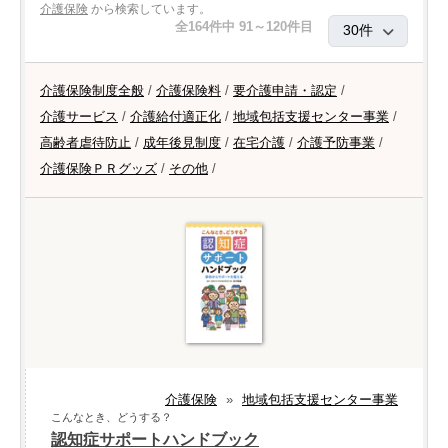
介護保険
から検索しています。
全164件中 91～120件目
介護保険制度全般
/
介護保険料
/
要介護申請・認定
/
介護サービス
/
介護給付適正化
/
地域包括支援センター事業
/
高齢者虐待防止
/
成年後見制度
/
在宅介護
/
介護予防事業
/
介護保険ＰＲグッズ
/
その他
/
介護保険
»
地域包括支援センター事業
こんなとき、どうする？
認知症サポートハンドブック