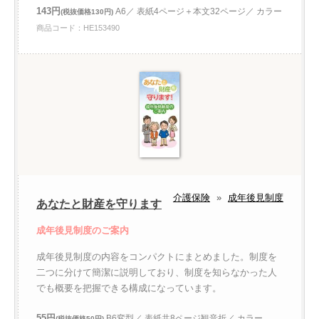
143円
A6／ 表紙4ページ＋本文32ページ／ カラー
(税抜価格130円)
商品コード：HE153490
介護保険
»
成年後見制度
あなたと財産を守ります
成年後見制度のご案内
成年後見制度の内容をコンパクトにまとめました。制度を
二つに分けて簡潔に説明しており、制度を知らなかった人
でも概要を把握できる構成になっています。
55円
B6変型／ 表紙共8ページ観音折／ カラー
(税抜価格50円)