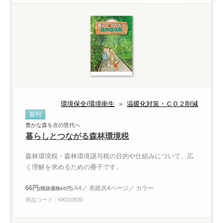
環境保全/環境衛生
»
温暖化対策・ＣＯ２削減
新刊
豊かな森を次の世代へ
暮らしとつながる森林環境税
森林環境税・森林環境譲与税の目的や仕組みについて、広
く理解を求めるための冊子です。
66円
A4／ 表紙共4ページ／ カラー
(税抜価格60円)
商品コード：KK010930