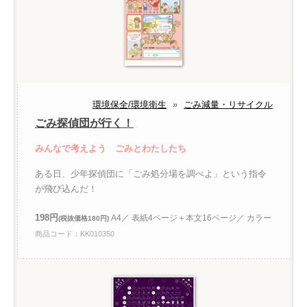
環境保全/環境衛生
»
ごみ減量・リサイクル
ごみ探偵団が行く！
みんなで考えよう ごみとわたしたち
ある日、少年探偵団に「ごみ処分場を調べよ」という指令
が飛び込んだ！
198円
A4／ 表紙4ページ＋本文16ページ／ カラー
(税抜価格180円)
商品コード：KK010350