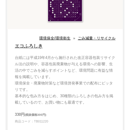
環境保全/環境衛生
»
ごみ減量・リサイクル
エコふろしき
台紙には平成19年4月から施行された改正容器包装リサイク
ル法の説明や、容器包装廃棄物が与える環境への影響、生
活の中でごみを減らすポイントなど、環境問題に有益な情
報を掲載しています。
環境保全・廃棄物対策など環境啓発事業での配布にピッタ
リです。
基本的な包み方をはじめ、30種類のふろしきの包み方を掲
載しているので、お買い物にも最適です。
330円
(税抜価格300円)
商品コード：TB011220