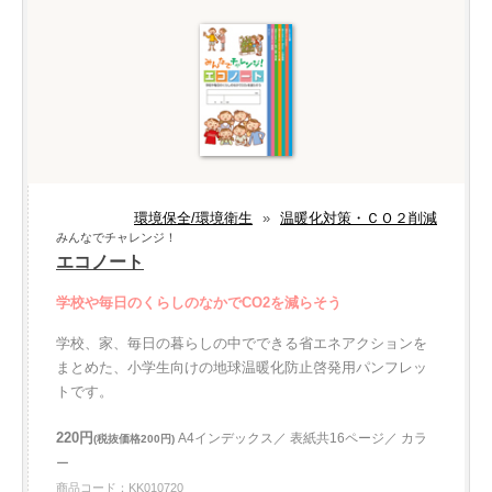
環境保全/環境衛生
»
温暖化対策・ＣＯ２削減
みんなでチャレンジ！
エコノート
学校や毎日のくらしのなかでCO2を減らそう
学校、家、毎日の暮らしの中でできる省エネアクションを
まとめた、小学生向けの地球温暖化防止啓発用パンフレッ
トです。
220円
A4インデックス／ 表紙共16ページ／ カラ
(税抜価格200円)
ー
商品コード：KK010720