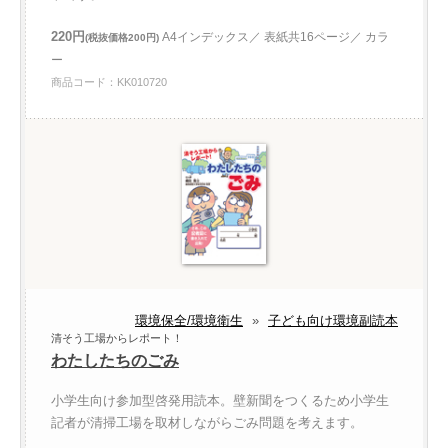
220円
A4インデックス／ 表紙共16ページ／ カラ
(税抜価格200円)
ー
商品コード：KK010720
環境保全/環境衛生
»
子ども向け環境副読本
清そう工場からレポート！
わたしたちのごみ
小学生向け参加型啓発用読本。壁新聞をつくるため小学生
記者が清掃工場を取材しながらごみ問題を考えます。