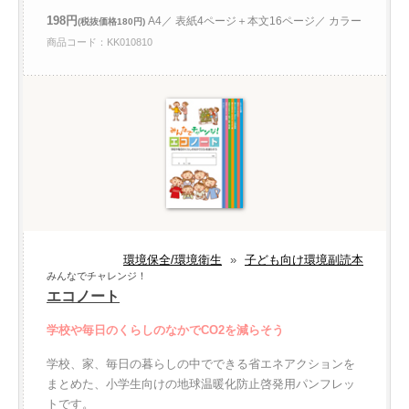
198円
A4／ 表紙4ページ＋本文16ページ／ カラー
(税抜価格180円)
商品コード：KK010810
環境保全/環境衛生
»
子ども向け環境副読本
みんなでチャレンジ！
エコノート
学校や毎日のくらしのなかでCO2を減らそう
学校、家、毎日の暮らしの中でできる省エネアクションを
まとめた、小学生向けの地球温暖化防止啓発用パンフレッ
トです。