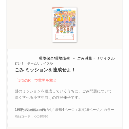
環境保全/環境衛生
»
ごみ減量・リサイクル
行け！ チームリサイクル
ごみ ミッションを達成せよ！
「3つのR」で世界を救え
謎のミッションを達成していくうちに、ごみ問題について
深く学べる小学生向けの啓発冊子です。
198円
A4／ 表紙4ページ＋本文16ページ／ カラー
(税抜価格180円)
商品コード：KK010810