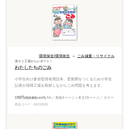
環境保全/環境衛生
»
ごみ減量・リサイクル
清そう工場からレポート！
わたしたちのごみ
小学生向け参加型啓発用読本。壁新聞をつくるため小学生
記者が清掃工場を取材しながらごみ問題を考えます。
198円
A4／ 表紙4ページ＋本文16ページ／ カラー
(税抜価格180円)
商品コード：KK010620