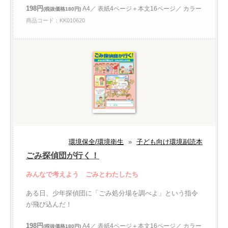
198円
A4／ 表紙4ページ＋本文16ページ／ カラー
(税抜価格180円)
商品コード：KK010620
環境保全/環境衛生
»
子ども向け環境副読本
ごみ探偵団が行く！
みんなで考えよう ごみとわたしたち
ある日、少年探偵団に「ごみ処分場を調べよ」という指令
が飛び込んだ！
198円
A4／ 表紙4ページ＋本文16ページ／ カラー
(税抜価格180円)