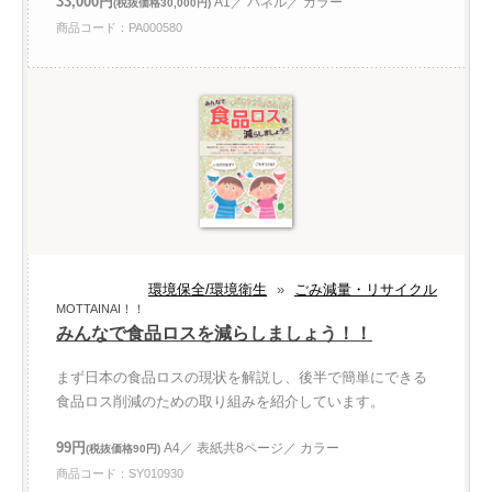
33,000円
A1／ パネル／ カラー
(税抜価格30,000円)
商品コード：PA000580
環境保全/環境衛生
»
ごみ減量・リサイクル
MOTTAINAI！！
みんなで食品ロスを減らしましょう！！
まず日本の食品ロスの現状を解説し、後半で簡単にできる
食品ロス削減のための取り組みを紹介しています。
99円
A4／ 表紙共8ページ／ カラー
(税抜価格90円)
商品コード：SY010930