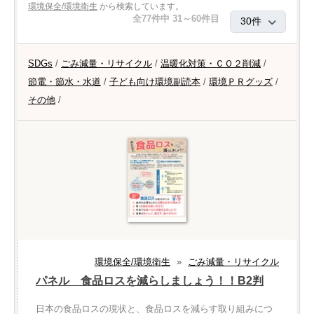
環境保全/環境衛生
から検索しています。
全77件中 31～60件目
SDGs
/
ごみ減量・リサイクル
/
温暖化対策・ＣＯ２削減
/
節電・節水・水道
/
子ども向け環境副読本
/
環境ＰＲグッズ
/
その他
/
環境保全/環境衛生
»
ごみ減量・リサイクル
パネル 食品ロスを減らしましょう！！B2判
日本の食品ロスの現状と、食品ロスを減らす取り組みにつ