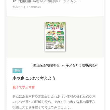
121円
A4／ 表紙共8ページ／ カラー
(税抜価格110円)
商品コード：KK010920
環境保全/環境衛生
»
子ども向け環境副読本
新刊
木や森にふれて考えよう
親子で学ぶ木育
身近にある木材や木製品とふれあうい木材の優れた点や木
のもつ効果への理解を深め、それを生み出す森林の重要な
役割と大切さを親子で考えてみましょう。