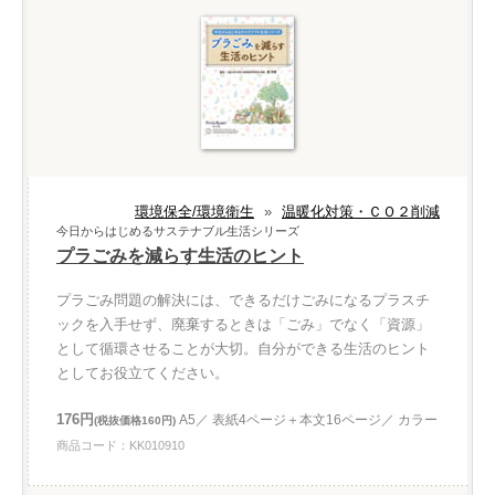
環境保全/環境衛生
»
温暖化対策・ＣＯ２削減
今日からはじめるサステナブル生活シリーズ
プラごみを減らす生活のヒント
プラごみ問題の解決には、できるだけごみになるプラスチ
ックを入手せず、廃棄するときは「ごみ」でなく「資源」
として循環させることが大切。自分ができる生活のヒント
としてお役立てください。
176円
A5／ 表紙4ページ＋本文16ページ／ カラー
(税抜価格160円)
商品コード：KK010910