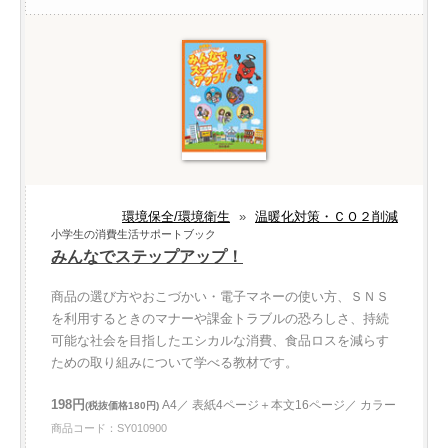
環境保全/環境衛生
»
温暖化対策・ＣＯ２削減
小学生の消費生活サポートブック
みんなでステップアップ！
商品の選び方やおこづかい・電子マネーの使い方、ＳＮＳ
を利用するときのマナーや課金トラブルの恐ろしさ、持続
可能な社会を目指したエシカルな消費、食品ロスを減らす
ための取り組みについて学べる教材です。
198円
A4／ 表紙4ページ＋本文16ページ／ カラー
(税抜価格180円)
商品コード：SY010900