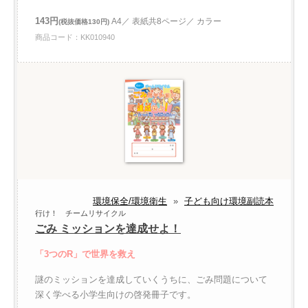
143円
A4／ 表紙共8ページ／ カラー
(税抜価格130円)
商品コード：KK010940
環境保全/環境衛生
»
子ども向け環境副読本
行け！ チームリサイクル
ごみ ミッションを達成せよ！
「3つのR」で世界を救え
謎のミッションを達成していくうちに、ごみ問題について
深く学べる小学生向けの啓発冊子です。