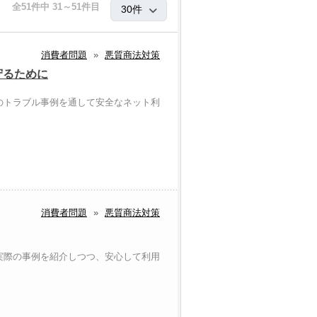
全51件中 31～51件目
消費者問題
»
悪質商法対策
守るために
のトラブル事例を通して安全なネット利
消費者問題
»
悪質商法対策
実際の事例を紹介しつつ、安心して利用