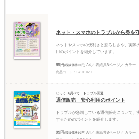
ネット・スマホのトラブルから身を
ネットやスマホの便利さと恐ろしさや、実際
用のポイントを紹介しています。
99円
A4／ 表紙共8ページ／ カラー
(税抜価格90円)
商品コード：SY011020
じっくり調べて トラブル回避
通信販売 安心利用のポイント
トラブルが急増している通信販売について、
するためのポイントを紹介します。
99円
A4／ 表紙共8ページ／ カラー
(税抜価格90円)