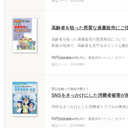
商品コード：SY011040
高齢者を狙った悪質な過量販売にご
高齢者を狙った過量販売の悪質商法について
家族や地域で、高齢者を見守るポイントも解
55円
A4／ 表紙共4ページ／ カラー
(税抜価格50円)
商品コード：SY010990
手口を知って自分で防ぐ！
SNSをきっかけにした消費者被害が
SNSをきっかけとした消費者トラブルの事例
55円
A4／ 表紙共4ページ／ カラー
(税抜価格50円)
商品コード：SY010980