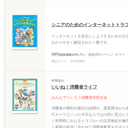
シニアのためのインターネットトラ
インターネットを安全にしようするための方
わかりやすく解説された一冊です。
99円
A4／ 表紙共8ページ／ カラー
(税抜価格90円)
商品コード：SY010960
中学生の
いいね！消費者ライフ
みんなでつくろう消費者市民社会
消費者の権利や責任の説明や、悪質商法から
ICカードといった今日ならではの目に見えに
ト利用時におけるトラブルへの注意喚起や倫
く最新の状況に合わせた消費者教育をサポー