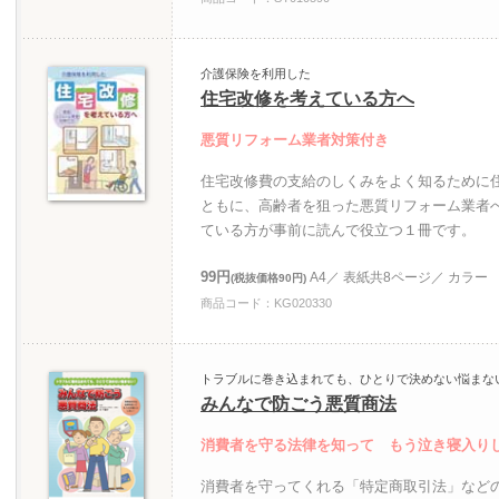
介護保険を利用した
住宅改修を考えている方へ
悪質リフォーム業者対策付き
住宅改修費の支給のしくみをよく知るために
ともに、高齢者を狙った悪質リフォーム業者
ている方が事前に読んで役立つ１冊です。
99円
A4／ 表紙共8ページ／ カラー
(税抜価格90円)
商品コード：KG020330
トラブルに巻き込まれても、ひとりで決めない悩まな
みんなで防ごう悪質商法
消費者を守る法律を知って もう泣き寝入り
消費者を守ってくれる「特定商取引法」など