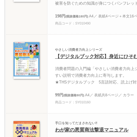
被害を防ぐための知識が身につくパンフレッ
198円
A4／ 表紙4ページ＋本文16
(税抜価格180円)
商品コード：SY010490
やさしい消費者力向上シリーズ
【デジタルブック対応】身近にひそ
消費者問題の入門編「やさしい消費者力向上
すい説明で消費者力向上に寄与します。
★THSデジタルブック 5言語対応、読上げ
99円
A4／ 表紙共8ページ／ カラー
(税抜価格90円)
商品コード：SY010160
手口を知ってだまされない!!
わが家の悪質商法撃退マニュアル