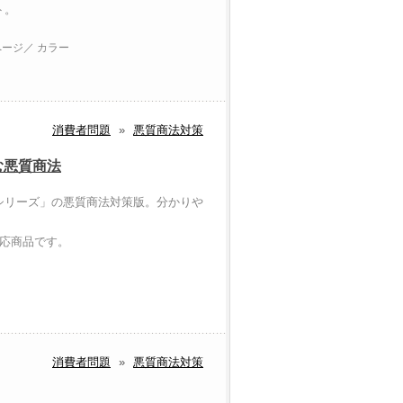
ト。
ページ／ カラー
消費者問題
»
悪質商法対策
む悪質商法
シリーズ」の悪質商法対策版。分かりや
対応商品です。
消費者問題
»
悪質商法対策