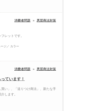
消費者問題
»
悪質商法対策
ンフレットです。
ページ／ カラー
消費者問題
»
悪質商法対策
らっています！
し買い」、「送りつけ商法」、新たな手
紹介します。