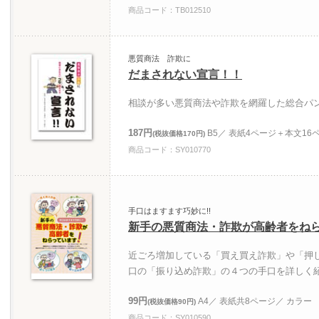
商品コード：TB012510
悪質商法 詐欺に
だまされない宣言！！
相談が多い悪質商法や詐欺を網羅した総合パ
187円
B5／ 表紙4ページ＋本文16
(税抜価格170円)
商品コード：SY010770
手口はますます巧妙に!!
新手の悪質商法・詐欺が高齢者をね
近ごろ増加している「買え買え詐欺」や「押
口の「振り込め詐欺」の４つの手口を詳しく
99円
A4／ 表紙共8ページ／ カラー
(税抜価格90円)
商品コード：SY010590