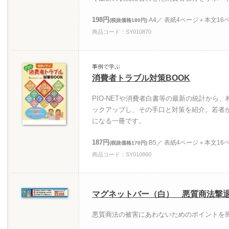
198円
A4／ 表紙4ページ＋本文16
(税抜価格180円)
商品コード：SY010870
事例で学ぶ
消費者トラブル対策BOOK
PIO-NETや消費者白書等の最新の統計から
ックアップし、その手口と対策を紹介。若者
になる一冊です。
187円
B5／ 表紙4ページ＋本文16
(税抜価格170円)
商品コード：SY010860
マグネットバー（白） 悪質商法撃
悪質商法の被害にあわないためのポイントを