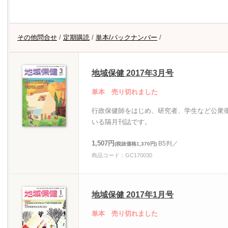
その他問合せ
/
定期購読
/
単本/バックナンバー
/
地域保健 2017年3月号
単本 売り切れました
行政保健師をはじめ、研究者、学生など公衆
いる隔月刊誌です。
1,507円
B5判／
(税抜価格1,370円)
商品コード：GC170030
地域保健 2017年1月号
単本 売り切れました