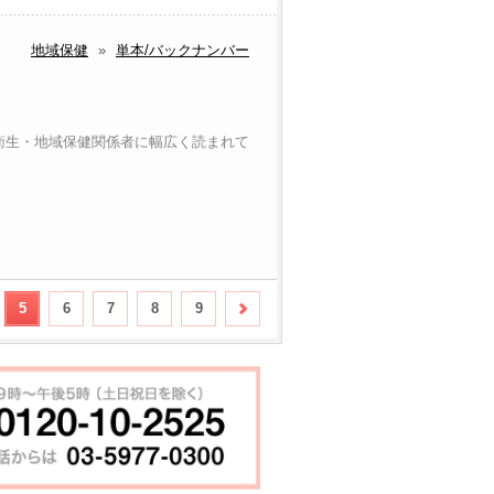
地域保健
»
単本/バックナンバー
衛生・地域保健関係者に幅広く読まれて
5
6
7
8
9