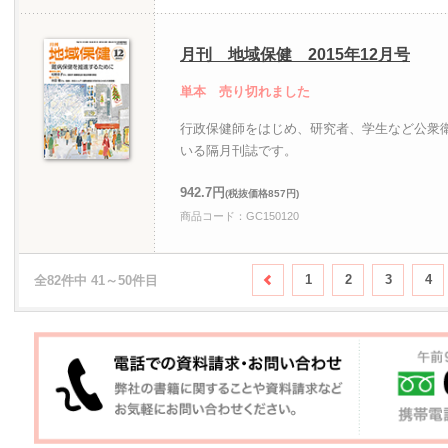
月刊 地域保健 2015年12月号
単本 売り切れました
行政保健師をはじめ、研究者、学生など公衆
いる隔月刊誌です。
942.7円
(税抜価格857円)
商品コード：GC150120
1
2
3
4
全82件中 41～50件目