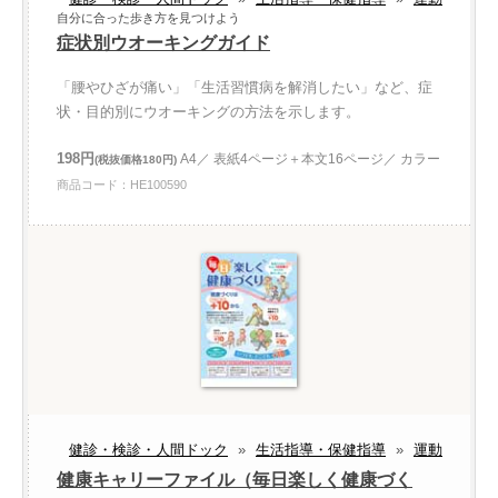
自分に合った歩き方を見つけよう
症状別ウオーキングガイド
「腰やひざが痛い」「生活習慣病を解消したい」など、症
状・目的別にウオーキングの方法を示します。
198円
A4／ 表紙4ページ＋本文16ページ／ カラー
(税抜価格180円)
商品コード：HE100590
健診・検診・人間ドック
»
生活指導・保健指導
»
運動
健康キャリーファイル（毎日楽しく健康づく