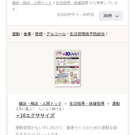
健診・検診・人間ドック
»
生活指導・保健指導
から検索していま
す。
全102件中 1～30件目
運動
/
食事
/
禁煙
/
アルコール
/
生活習慣病予防総合
/
健診・検診・人間ドック
»
生活指導・保健指導
»
運動
上手に選ぶ！ らくらく続ける！
＋10エクササイズ
運動習慣がない方に向けて、健康づくりのための運動を紹
介するリーフレットです。