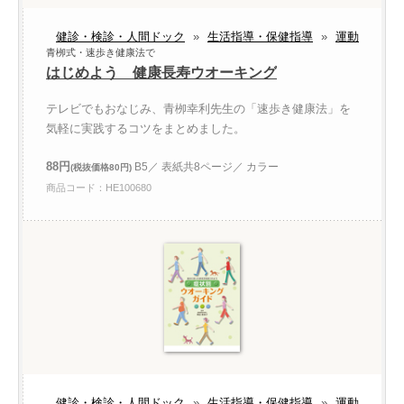
健診・検診・人間ドック
»
生活指導・保健指導
»
運動
青栁式・速歩き健康法で
はじめよう 健康長寿ウオーキング
テレビでもおなじみ、青栁幸利先生の「速歩き健康法」を
気軽に実践するコツをまとめました。
88円
B5／ 表紙共8ページ／ カラー
(税抜価格80円)
商品コード：HE100680
健診・検診・人間ドック
»
生活指導・保健指導
»
運動