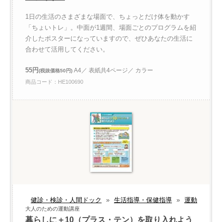
1日の生活のさまざまな場面で、ちょっとだけ体を動かす
「ちょいトレ」。中面が1週間、場面ごとのプログラムを紹
介したポスターになっていますので、ぜひあなたの生活に
合わせて活用してください。
55円
A4／ 表紙共4ページ／ カラー
(税抜価格50円)
商品コード：HE100690
健診・検診・人間ドック
»
生活指導・保健指導
»
運動
大人のための運動講座
暮らしに＋10（プラス・テン）を取り入れよう