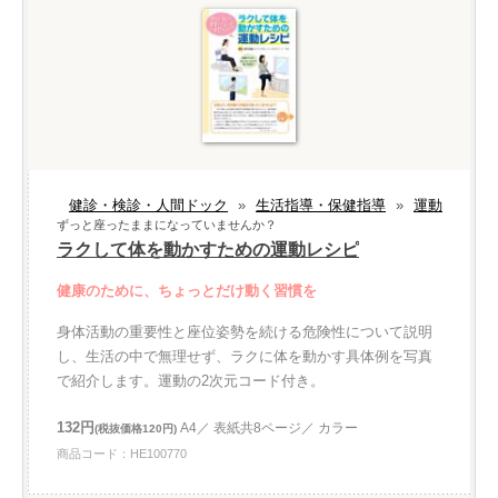
健診・検診・人間ドック
»
生活指導・保健指導
»
運動
ずっと座ったままになっていませんか？
ラクして体を動かすための運動レシピ
健康のために、ちょっとだけ動く習慣を
身体活動の重要性と座位姿勢を続ける危険性について説明
し、生活の中で無理せず、ラクに体を動かす具体例を写真
で紹介します。運動の2次元コード付き。
132円
A4／ 表紙共8ページ／ カラー
(税抜価格120円)
商品コード：HE100770