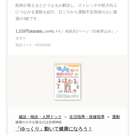
筋肉が衰えるとどうなるか解説し、ストレッチや筋力向上
につながる運動を紹介。日ごろから運動不足気味の人に最
適の1枚です。
1,210円
Ａ4／ 表紙共2ページ（50枚帯止め）／
(税抜価格1,100円)
カラー
商品コード：HE520030
健診・検診・人間ドック
»
生活指導・保健指導
»
運動
健康のカギを握るのは自律神経
「ゆっくり」動いて健康になろう！