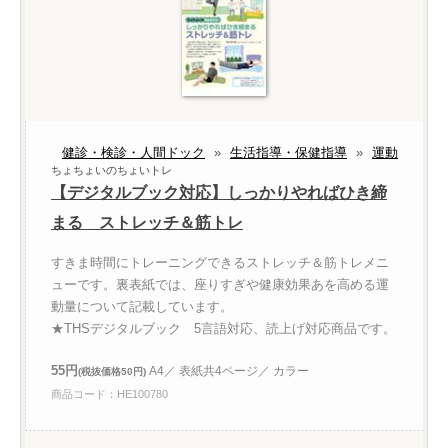
健診・検診・人間ドック
»
生活指導・保健指導
»
運動
ちょちょいのちょいトレ
【デジタルブック対応】しっかりやればひき締
まる ストレッチ＆筋トレ
すきま時間にトレーニングできるストレッチ＆筋トレメニ
ューです。裏表紙では、座りすぎや健康効果あを高める運
動量について記載しています。
★THSデジタルブック 5言語対応、読上げ対応商品です。
55円
A4／ 表紙共4ページ／ カラー
(税抜価格50円)
商品コード：HE100780