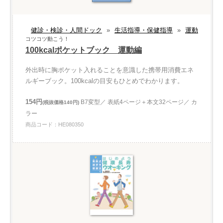
健診・検診・人間ドック
»
生活指導・保健指導
»
運動
コツコツ動こう！
100kcalポケットブック 運動編
外出時に胸ポケット入れることを意識した携帯用消費エネ
ルギーブック。100kcalの目安もひとめでわかります。
154円
B7変型／ 表紙4ページ＋本文32ページ／ カ
(税抜価格140円)
ラー
商品コード：HE080350