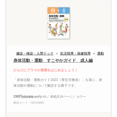
健診・検診・人間ドック
»
生活指導・保健指導
»
運動
身体活動・運動 すこやかガイド 成人編
からだにプラスの習慣をはじめましょう！
「身体活動・運動ガイド2023（厚生労働省）」を基に、身
体活動や運動について解説する冊子です。
198円
A4／ 表紙共16ページ／ カラー
(税抜価格180円)
商品コード：HE154890