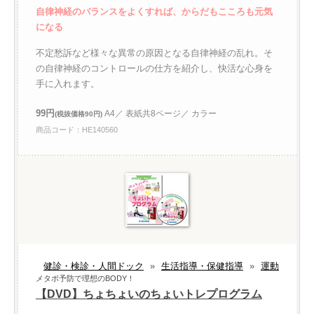
自律神経のバランスをよくすれば、からだもこころも元気
になる
不定愁訴など様々な異常の原因となる自律神経の乱れ。そ
の自律神経のコントロールの仕方を紹介し、快活な心身を
手に入れます。
99円
A4／ 表紙共8ページ／ カラー
(税抜価格90円)
商品コード：HE140560
健診・検診・人間ドック
»
生活指導・保健指導
»
運動
メタボ予防で理想のBODY！
【DVD】ちょちょいのちょいトレプログラム