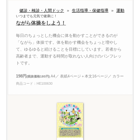
健診・検診・人間ドック
»
生活指導・保健指導
»
運動
いつまでも元気で健康に！
ながら体操をしよう！
毎日のちょっとした機会に体を動かすことができるのが
「ながら」体操です。体を動かす機会をちょっと増やし
て、ゆるゆると続けることを目標にしています。若者から
高齢者まで、運動する時間が取れない人向けのパンフレッ
トです。
198円
A4／ 表紙4ページ＋本文16ページ／ カラー
(税抜価格180円)
商品コード：HE100630