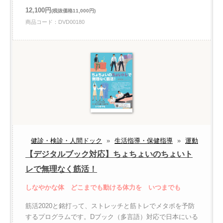
12,100円
(税抜価格11,000円)
商品コード：DVD00180
健診・検診・人間ドック
»
生活指導・保健指導
»
運動
【デジタルブック対応】ちょちょいのちょいト
レで無理なく筋活！
しなやかな体 どこまでも動ける体力を いつまでも
筋活2020と銘打って、ストレッチと筋トレでメタボを予防
するプログラムです。Dブック（多言語）対応で日本にいる