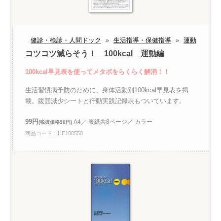
健診・検診・人間ドック
»
生活指導・保健指導
»
運動
コツコツ減らそう！ 100kcal 運動編
100kcal早見表を使ってメタボをらくらく解消！！
生活習慣病予防のために、身体活動別100kcal早見表を掲
載。腹囲減少シートと行動実践記録表もついています。
99円
A4／ 表紙共8ページ／ カラー
(税抜価格90円)
商品コード：HE100550