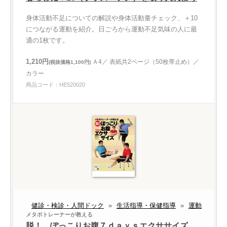
身体活動不足についての解説や身体活動量チェック、＋10
につながる運動を紹介。日ごろから運動不足気味の人に最
適の1枚です。
1,210円
Ａ4／ 表紙共2ページ（50枚帯止め）／
(税抜価格1,100円)
カラー
商品コード：HE520020
健診・検診・人間ドック
»
生活指導・保健指導
»
運動
メタボトレーナーが教える
脱！ ぽっこりお腹７ｄａｙｓエクササイズ