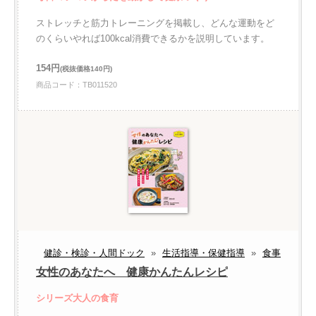
ストレッチと筋力トレーニングを掲載し、どんな運動をど
のくらいやれば100kcal消費できるかを説明しています。
154円
(税抜価格140円)
商品コード：TB011520
健診・検診・人間ドック
»
生活指導・保健指導
»
食事
女性のあなたへ 健康かんたんレシピ
シリーズ大人の食育