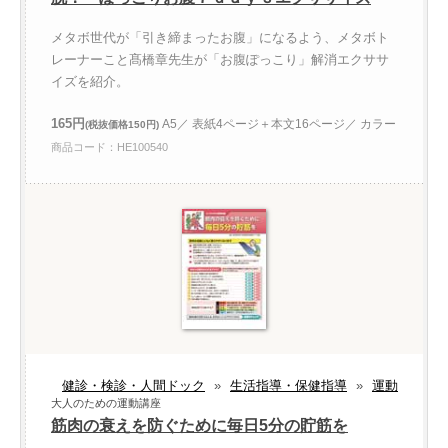
メタボ世代が「引き締まったお腹」になるよう、メタボト
レーナーこと髙橋章先生が「お腹ぽっこり」解消エクササ
イズを紹介。
165円
A5／ 表紙4ページ＋本文16ページ／ カラー
(税抜価格150円)
商品コード：HE100540
健診・検診・人間ドック
»
生活指導・保健指導
»
運動
大人のための運動講座
筋肉の衰えを防ぐために毎日5分の貯筋を