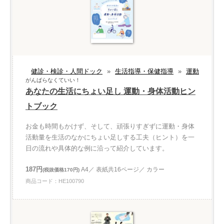
健診・検診・人間ドック
»
生活指導・保健指導
»
運動
がんばらなくていい！
あなたの生活にちょい足し 運動・身体活動ヒン
トブック
お金も時間もかけず、そして、頑張りすぎずに運動・身体
活動量を生活のなかにちょい足しする工夫（ヒント）を一
日の流れや具体的な例に沿って紹介しています。
187円
A4／ 表紙共16ページ／ カラー
(税抜価格170円)
商品コード：HE100790