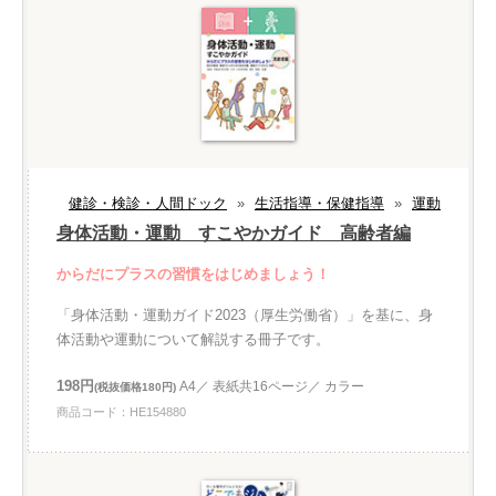
健診・検診・人間ドック
»
生活指導・保健指導
»
運動
身体活動・運動 すこやかガイド 高齢者編
からだにプラスの習慣をはじめましょう！
「身体活動・運動ガイド2023（厚生労働省）」を基に、身
体活動や運動について解説する冊子です。
198円
A4／ 表紙共16ページ／ カラー
(税抜価格180円)
商品コード：HE154880