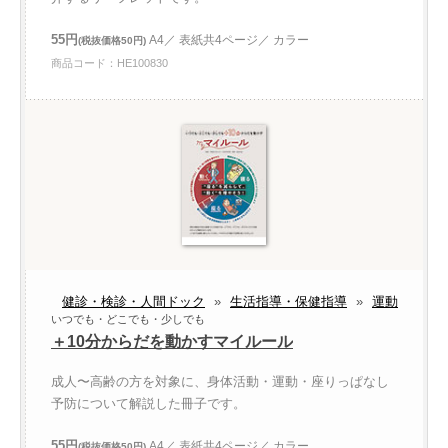
55円
A4／ 表紙共4ページ／ カラー
(税抜価格50円)
商品コード：HE100830
健診・検診・人間ドック
»
生活指導・保健指導
»
運動
いつでも・どこでも・少しでも
＋10分からだを動かすマイルール
成人〜高齢の方を対象に、身体活動・運動・座りっぱなし
予防について解説した冊子です。
55円
A4／ 表紙共4ページ／ カラー
(税抜価格50円)