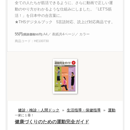
全ての人たちが筋活できるように、さらに動画で正しい運
動のやり方がわかるような仕組みにしました。「LET'S筋
活！」を日本中の合言葉に。
★THSデジタルブック 5言語対応、読上げ対応商品です。
55円
A4／ 表紙共4ページ／ カラー
(税抜価格50円)
商品コード：HE100730
健診・検診・人間ドック
»
生活指導・保健指導
»
運動
一家に１冊！
健康づくりのための運動完全ガイド