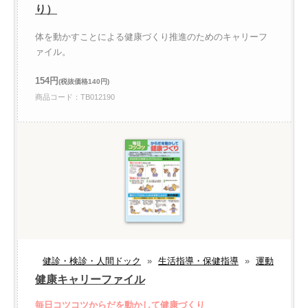
り）
体を動かすことによる健康づくり推進のためのキャリーフ
ァイル。
154円
(税抜価格140円)
商品コード：TB012190
健診・検診・人間ドック
»
生活指導・保健指導
»
運動
健康キャリーファイル
毎日コツコツからだを動かして健康づくり