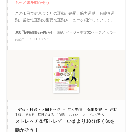
もっと体を動かそう
この１冊で健康づくりの運動が網羅。筋力運動、有酸素運
動、柔軟性運動の重要な運動メニューを紹介しています。
308円
A4／ 表紙4ページ＋本文32ページ／ カラー
(税抜価格280円)
商品コード：HE100570
健診・検診・人間ドック
»
生活指導・保健指導
»
運動
手軽にできる 毎日できる 1週間「ちょいトレ」プログラム
ストレッチ＆筋トレで いまより10分多く体を
動かそう！