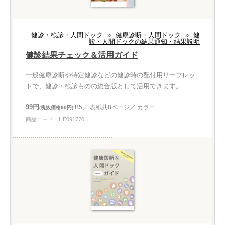
健診・検診・人間ドック
»
健康診断・人間ドック
»
健
診・人間ドックの結果通知・結果説明
健診結果チェック＆活用ガイド
一般健康診断や特定健診などの健診時の配付用リーフレッ
トで、健診・検診ものの総合版として活用できます。
99円
B5／ 表紙共8ページ／ カラー
(税抜価格90円)
商品コード：HE091770