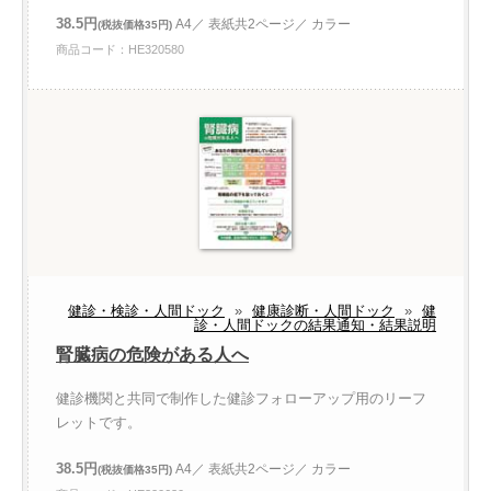
38.5円
A4／ 表紙共2ページ／ カラー
(税抜価格35円)
商品コード：HE320580
健診・検診・人間ドック
»
健康診断・人間ドック
»
健
診・人間ドックの結果通知・結果説明
腎臓病の危険がある人へ
健診機関と共同で制作した健診フォローアップ用のリーフ
レットです。
38.5円
A4／ 表紙共2ページ／ カラー
(税抜価格35円)