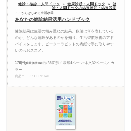
健診・検診・人間ドック
»
健康診断・人間ドック
»
健
診・人間ドックの結果通知・結果説明
ここからはじめる生活改善
あなたの健診結果活用ハンドブック
健診結果は生活の積み重ねの結果。数値は何を表している
のか、どんな危険があるのかを知り、生活習慣改善のアド
バイスをします。ピーターラビットの表紙で手に取りやす
いのもおススメ。
176円
B6変形／ 表紙4ページ+本文32ページ／ カ
(税抜価格160円)
ラー
商品コード：HE091670