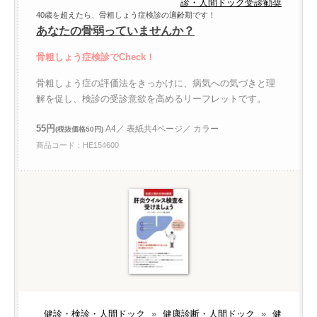
診・人間ドック受診勧奨
40歳を超えたら、骨粗しょう症検診の適齢期です！
あなたの骨弱っていませんか？
骨粗しょう症検診でCheck！
骨粗しょう症の評価法をきっかけに、病気への気づきと理
解を促し、検診の受診意欲を高めるリーフレットです。
55円
A4／ 表紙共4ページ／ カラー
(税抜価格50円)
商品コード：HE154600
健診・検診・人間ドック
»
健康診断・人間ドック
»
健