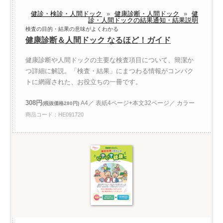
健診・検診・人間ドック
»
健康診断・人間ドック
»
健
診・人間ドックの結果通知・結果説明
検査の目的・結果の意味がよくわかる
健康診断＆人間ドック なるほど！ガイド
健康診断や人間ドックの主要な検査項目について、簡潔か
つ詳細に解説。「検査・結果」にまつわる情報がコンパク
トに網羅された、お役立ちの一冊です。
308円
A4／ 表紙4ページ+本文32ページ／ カラー
(税抜価格280円)
商品コード：HE091720