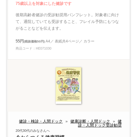
75歳以上を対象にした健診です
後期高齢者健診の受診勧奨用パンフレット。対象者に向け
て、通院していても受診すること、フレイル予防にもつな
がることなどを伝えます。
55円
A4／ 表紙共4ページ／ カラー
(税抜価格50円)
商品コード：HE071030
健診・検診・人間ドック
»
健康診断・人間ドック
»
健
診・人間ドック受診勧奨
20代30代のみなさんへ