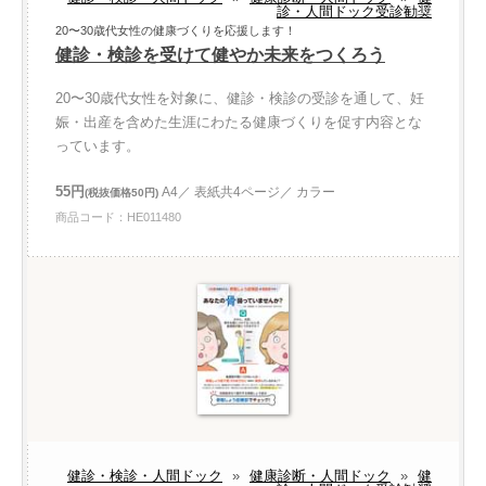
診・人間ドック受診勧奨
20〜30歳代女性の健康づくりを応援します！
健診・検診を受けて健やか未来をつくろう
20〜30歳代女性を対象に、健診・検診の受診を通して、妊
娠・出産を含めた生涯にわたる健康づくりを促す内容とな
っています。
55円
A4／ 表紙共4ページ／ カラー
(税抜価格50円)
商品コード：HE011480
健診・検診・人間ドック
»
健康診断・人間ドック
»
健