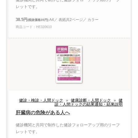
レットです。
38.5円
A4／ 表紙共2ページ／ カラー
(税抜価格35円)
商品コード：HE320610
健診・検診・人間ドック
»
健康診断・人間ドック
»
健
診・人間ドックの結果通知・結果説明
肝臓病の危険がある人へ
健診機関と共同で制作した健診フォローアップ用のリーフ
レットです。