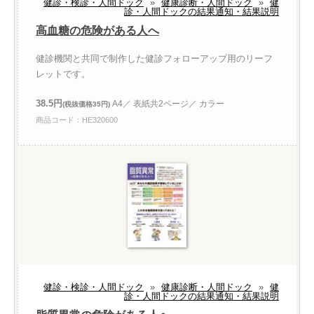
健診・検診・人間ドック
»
健康診断・人間ドック
»
健
診・人間ドックの結果通知・結果説明
高血糖の危険がある人へ
健診機関と共同で制作した健診フォローアップ用のリーフ
レットです。
38.5円
A4／ 表紙共2ページ／ カラー
(税抜価格35円)
商品コード：HE320600
健診・検診・人間ドック
»
健康診断・人間ドック
»
健
診・人間ドックの結果通知・結果説明