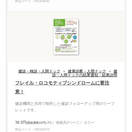
商品コード：HE320630
健診・検診・人間ドック
»
健康診断・人間ドック
»
健
診・人間ドックの結果通知・結果説明
フレイル・ロコモティブシンドロームに要注
意！
健診機関と共同で制作した健診フォローアップ用のリーフ
レットです。
38.5円
A4／ 表紙共2ページ／ カラー
(税抜価格35円)
商品コード：HE320570