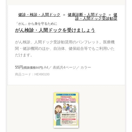
健診・検診・人間ドック
»
健康診断・人間ドック
»
健
診・人間ドック受診勧奨
「がん」から身を守るために
がん検診・人間ドックを受けましょう
がん検診、人間ドック受診勧奨用のパンフレット。医療機
関・健診機関のほか、自治体、健保組合等でもご利用いた
だけます。
55円
A4／ 表紙共4ページ／ カラー
(税抜価格50円)
商品コード：HE490100