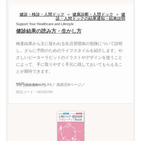
健診・検診・人間ドック
»
健康診断・人間ドック
»
健
診・人間ドックの結果通知・結果説明
Support Your Healthcare and Lifestyle
健診結果の読み方・生かし方
検査結果から主に疑われる生活習慣病の危険について説明
し、さらに予防のためのライフスタイルを紹介します。や
さしいピーターラビットのイラストやデザインを使うこと
によって、手に取りやすく手元に残しておいてもらえるこ
とが期待できます。
99円
A4／ 表紙共8ページ／
(税抜価格90円)
商品コード：HE320780