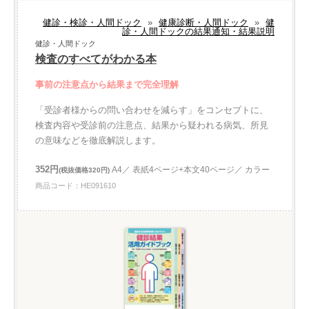
健診・検診・人間ドック
»
健康診断・人間ドック
»
健
診・人間ドックの結果通知・結果説明
健診・人間ドック
検査のすべてがわかる本
事前の注意点から結果まで完全理解
「受診者様からの問い合わせを減らす」をコンセプトに、
検査内容や受診前の注意点、結果から疑われる病気、所見
の意味などを徹底解説します。
352円
A4／ 表紙4ページ+本文40ページ／ カラー
(税抜価格320円)
商品コード：HE091610