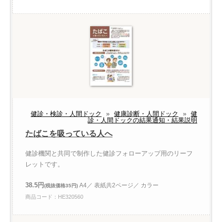
健診・検診・人間ドック
»
健康診断・人間ドック
»
健
診・人間ドックの結果通知・結果説明
たばこを吸っている人へ
健診機関と共同で制作した健診フォローアップ用のリーフ
レットです。
38.5円
A4／ 表紙共2ページ／ カラー
(税抜価格35円)
商品コード：HE320560