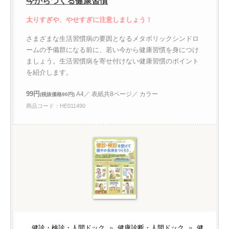
今からつくる健康習慣
太りすぎや、やせすぎに注意しましょう！
さまざまな生活習慣病の要因となるメタボリックシンドロ
ームの予備群になる前に、若い今から健康習慣を身につけ
ましょう。生活習慣病を寄せ付けない健康習慣のポイント
を紹介します。
99円
A4／ 表紙共8ページ／ カラー
(税抜価格90円)
商品コード：HE011490
健診・検診・人間ドック
»
健康診断・人間ドック
»
健