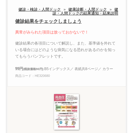
健診・検診・人間ドック
»
健康診断・人間ドック
»
健
診・人間ドックの結果通知・結果説明
健診結果をチェックしましょう
異常がみられた項目は放っておかないで！
健診結果の各項目について解説し、また、基準値を外れて
いる場合にはどのような病気になる恐れがあるのかを知っ
てもらうパンフレットです。
99円
B5インデックス／ 表紙共8ページ／ カラー
(税抜価格90円)
商品コード：HE320680