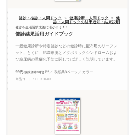
健診・検診・人間ドック
»
健康診断・人間ドック
»
健
診・人間ドックの結果通知・結果説明
健診を生活習慣改善に活かそう！！
健診結果活用ガイドブック
一般健康診断や特定健診などの健診時に配布用のリーフレ
ット。とくに、肥満細胞とメタボリックシンドロームおよ
び糖尿病の重症化予防に関しては詳しく説明しています。
99円
B5／ 表紙共8ページ／ カラー
(税抜価格90円)
商品コード：HE091600