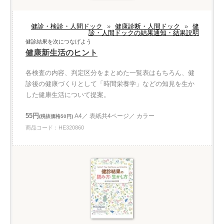
健診・検診・人間ドック
»
健康診断・人間ドック
»
健
診・人間ドックの結果通知・結果説明
健診結果を次につなげよう
健康新生活のヒント
各検査の内容、判定区分をまとめた一覧表はもちろん、健
診後の健康づくりとして「時間栄養学」などの知見を生か
した健康生活について提案。
55円
A4／ 表紙共4ページ／ カラー
(税抜価格50円)
商品コード：HE320860