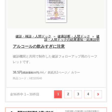
健診・検診・人間ドック
»
健康診断・人間ドック
»
健
診・人間ドックの結果通知・結果説明
アルコールの飲みすぎに注意
健診機関と共同で制作した健診フォローアップ用のリーフ
レットです。
38.5円
A4／ 表紙共2ページ／ カラー
(税抜価格35円)
商品コード：HE320540
1
2
3
4
全96件中 1～30件目