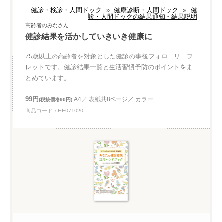
健診・検診・人間ドック
»
健康診断・人間ドック
»
健
診・人間ドックの結果通知・結果説明
高齢者のみなさん
健診結果を活かしていきいき健康に
75歳以上の高齢者を対象とした健診の事後フォローリーフ
レットです。健診結果一覧と生活習慣予防のポイントをま
とめています。
99円
A4／ 表紙共8ページ／ カラー
(税抜価格90円)
商品コード：HE071020