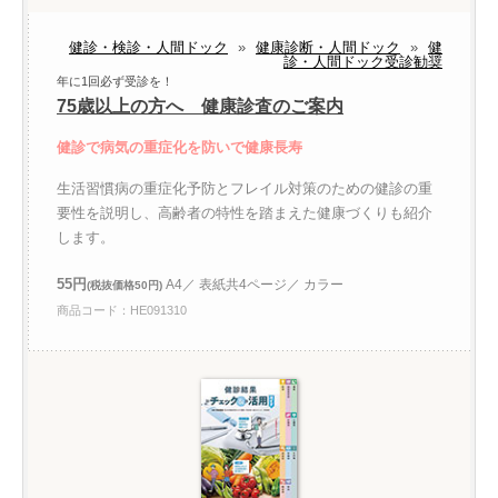
健診・検診・人間ドック
»
健康診断・人間ドック
»
健
診・人間ドック受診勧奨
年に1回必ず受診を！
75歳以上の方へ 健康診査のご案内
健診で病気の重症化を防いで健康長寿
生活習慣病の重症化予防とフレイル対策のための健診の重
要性を説明し、高齢者の特性を踏まえた健康づくりも紹介
します。
55円
A4／ 表紙共4ページ／ カラー
(税抜価格50円)
商品コード：HE091310