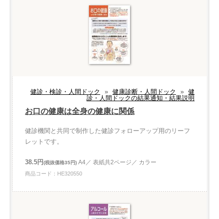
健診・検診・人間ドック
»
健康診断・人間ドック
»
健
診・人間ドックの結果通知・結果説明
お口の健康は全身の健康に関係
健診機関と共同で制作した健診フォローアップ用のリーフ
レットです。
38.5円
A4／ 表紙共2ページ／ カラー
(税抜価格35円)
商品コード：HE320550