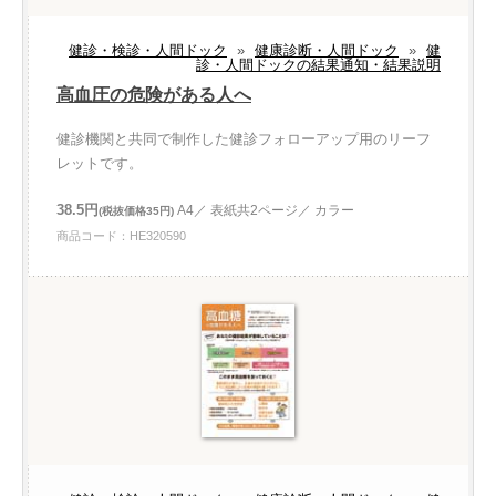
健診・検診・人間ドック
»
健康診断・人間ドック
»
健
診・人間ドックの結果通知・結果説明
高血圧の危険がある人へ
健診機関と共同で制作した健診フォローアップ用のリーフ
レットです。
38.5円
A4／ 表紙共2ページ／ カラー
(税抜価格35円)
商品コード：HE320590