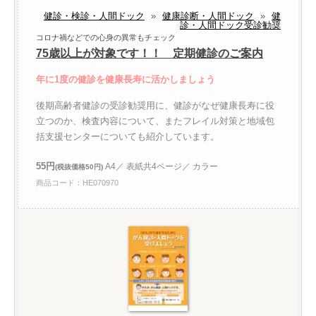
健診・検診・人間ドック
»
健康診断・人間ドック
»
健
診・人間ドック受診勧奨
コロナ禍などでの心身の異常もチェック
75歳以上が対象です！！ 定期健診のご案内
年に1度の健診を健康長寿に活かしましょう
後期高齢者健診の受診勧奨用に、健診がなぜ健康長寿に役
立つのか、検査内容について、またフレイル対策と地域包
括支援センターについても紹介しています。
55円
A4／ 表紙共4ページ／ カラー
(税抜価格50円)
商品コード：HE070970