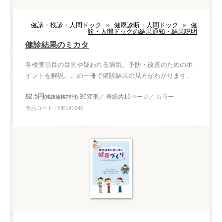
健診・検診・人間ドック
»
健康診断・人間ドック
»
健
診・人間ドックの結果通知・結果説明
健診結果のミカタ
各検査項目の目的や疑われる病気、予防・改善のためのポ
イントを解説。この一冊で健診結果の見方がわかります。
82.5円
B6変形／ 表紙共16ページ／ カラー
(税抜価格75円)
商品コード：HE141040