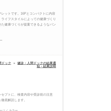
レットです。16Pとコンパクトに内容
、ライフスタイルによっての健康づくり
せた健康づくりが提案できるようなパン
ラー
間ドック
»
健診・人間ドックの結果通
知・結果説明
ンセプトに、検査内容や受診前の注意
を徹底解説します。
ページ／ カラー