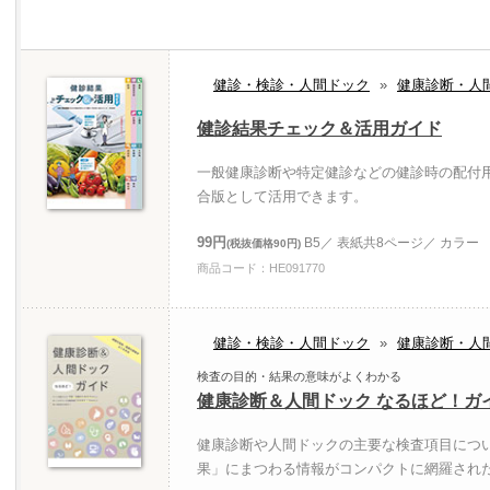
健診・検診・人間ドック
»
健康診断・人
健診結果チェック＆活用ガイド
一般健康診断や特定健診などの健診時の配付
合版として活用できます。
99円
B5／ 表紙共8ページ／ カラー
(税抜価格90円)
商品コード：HE091770
健診・検診・人間ドック
»
健康診断・人
検査の目的・結果の意味がよくわかる
健康診断＆人間ドック なるほど！ガ
健康診断や人間ドックの主要な検査項目につ
果」にまつわる情報がコンパクトに網羅され