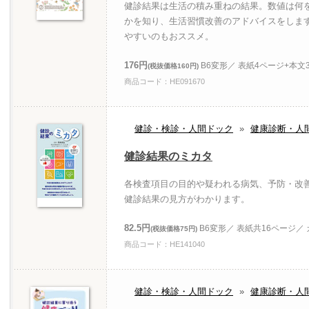
健診結果は生活の積み重ねの結果。数値は何
かを知り、生活習慣改善のアドバイスをしま
やすいのもおススメ。
176円
B6変形／ 表紙4ページ+本文
(税抜価格160円)
商品コード：HE091670
健診・検診・人間ドック
»
健康診断・人
健診結果のミカタ
各検査項目の目的や疑われる病気、予防・改
健診結果の見方がわかります。
82.5円
B6変形／ 表紙共16ページ／
(税抜価格75円)
商品コード：HE141040
健診・検診・人間ドック
»
健康診断・人