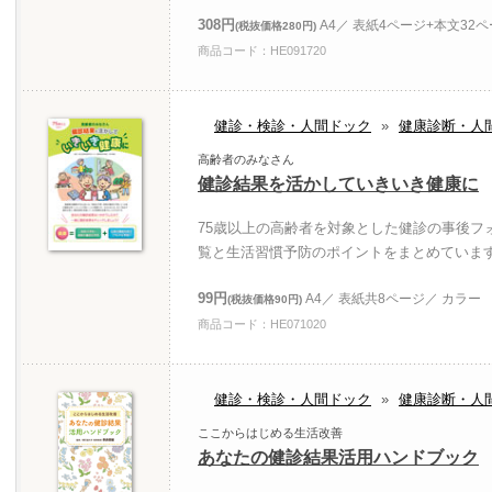
308円
A4／ 表紙4ページ+本文32
(税抜価格280円)
商品コード：HE091720
健診・検診・人間ドック
»
健康診断・人
高齢者のみなさん
健診結果を活かしていきいき健康に
75歳以上の高齢者を対象とした健診の事後フ
覧と生活習慣予防のポイントをまとめていま
99円
A4／ 表紙共8ページ／ カラー
(税抜価格90円)
商品コード：HE071020
健診・検診・人間ドック
»
健康診断・人
ここからはじめる生活改善
あなたの健診結果活用ハンドブック