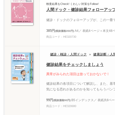
検査結果をCheck! くわしい対策をFollow!
人間ドック・健診結果フォローアップ
健診・ドックのフォローアップが、この一冊
385円
A4／ 表紙4ページ＋本文48
(税抜価格350円)
商品コード：HE320730
健診・検診・人間ドック
»
健康診断・人
健診結果をチェックしましょう
異常がみられた項目は放っておかないで！
健診結果の各項目について解説し、また、基
気になる恐れがあるのかを知ってもらうパン
99円
B5インデックス／ 表紙共8ペー
(税抜価格90円)
商品コード：HE320680