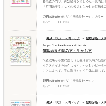
各検査の内容、判定区分をまとめた一覧表は
「時間栄養学」などの知見を生かした健康生
55円
A4／ 表紙共4ページ／ カラー
(税抜価格50円)
商品コード：HE320860
健診・検診・人間ドック
»
健康診断・人
Support Your Healthcare and Lifestyle
健診結果の読み方・生かし方
検査結果から主に疑われる生活習慣病の危険
イフスタイルを紹介します。やさしいピータ
ことによって、手に取りやすく手元に残して
99円
A4／ 表紙共8ページ／
(税抜価格90円)
商品コード：HE320780
健診・検診・人間ドック
»
健康診断・人