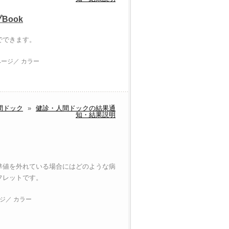
Book
でできます。
ページ／ カラー
間ドック
»
健診・人間ドックの結果通
知・結果説明
準値を外れている場合にはどのような病
フレットです。
ジ／ カラー