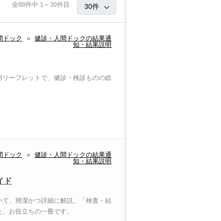
全88件中 1～30件目
間ドック
»
健診・人間ドックの結果通
知・結果説明
用リーフレットで、健診・検診ものの総
間ドック
»
健診・人間ドックの結果通
知・結果説明
イド
いて、簡潔かつ詳細に解説。「検査・結
た、お役立ちの一冊です。