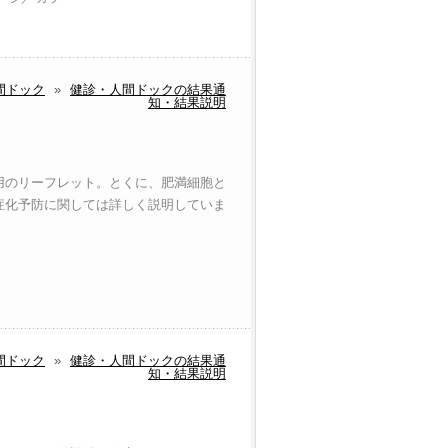
間ドック
»
健診・人間ドックの結果通
知・結果説明
用のリーフレット。とくに、肥満細胞と
症化予防に関しては詳しく説明していま
間ドック
»
健診・人間ドックの結果通
知・結果説明