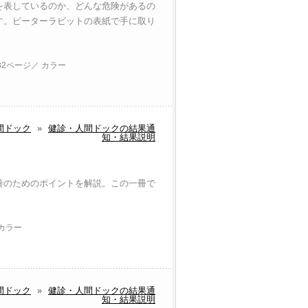
を表しているのか、どんな危険があるの
す。ピーターラビットの表紙で手に取り
32ページ／ カラー
間ドック
»
健診・人間ドックの結果通
知・結果説明
善のためのポイントを解説。この一冊で
 カラー
間ドック
»
健診・人間ドックの結果通
知・結果説明