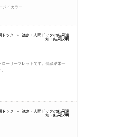
ページ／ カラー
間ドック
»
健診・人間ドックの結果通
知・結果説明
ォローリーフレットです。健診結果一
す。
間ドック
»
健診・人間ドックの結果通
知・結果説明