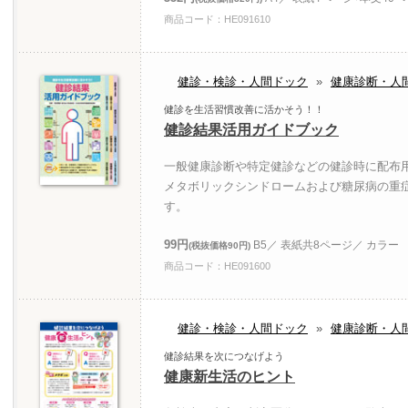
商品コード：HE091610
健診・検診・人間ドック
»
健康診断・人
健診を生活習慣改善に活かそう！！
健診結果活用ガイドブック
一般健康診断や特定健診などの健診時に配布
メタボリックシンドロームおよび糖尿病の重
す。
99円
B5／ 表紙共8ページ／ カラー
(税抜価格90円)
商品コード：HE091600
健診・検診・人間ドック
»
健康診断・人
健診結果を次につなげよう
健康新生活のヒント