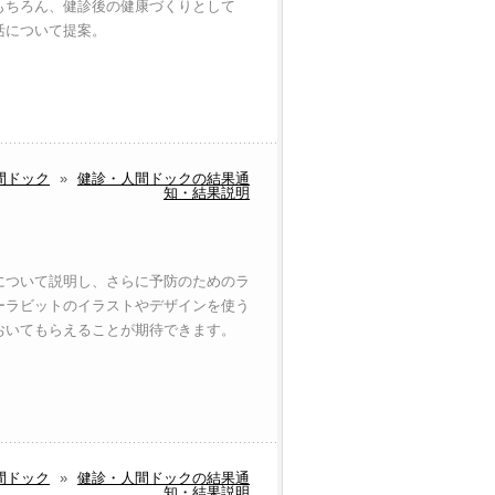
もちろん、健診後の健康づくりとして
活について提案。
間ドック
»
健診・人間ドックの結果通
知・結果説明
について説明し、さらに予防のためのラ
ーラビットのイラストやデザインを使う
おいてもらえることが期待できます。
間ドック
»
健診・人間ドックの結果通
知・結果説明