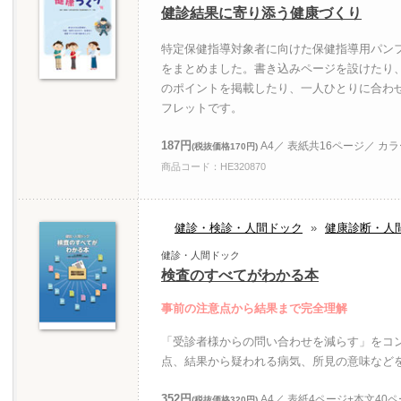
健診結果に寄り添う健康づくり
特定保健指導対象者に向けた保健指導用パンフ
をまとめました。書き込みページを設けたり
のポイントを掲載したり、一人ひとりに合わ
フレットです。
187円
A4／ 表紙共16ページ／ カ
(税抜価格170円)
商品コード：HE320870
健診・検診・人間ドック
»
健康診断・人
健診・人間ドック
検査のすべてがわかる本
事前の注意点から結果まで完全理解
「受診者様からの問い合わせを減らす」をコ
点、結果から疑われる病気、所見の意味など
352円
A4／ 表紙4ページ+本文40
(税抜価格320円)