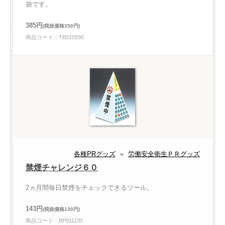
袋です。
385円
(税抜価格350円)
商品コード：TB010590
各種PRグッズ
»
労働安全衛生ＰＲグッズ
禁煙チャレンジ６０
2ヵ月間毎日禁煙をチェックできるツール。
143円
(税抜価格130円)
商品コード：BP011130