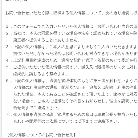
お問い合わせいただく際に取得する個人情報について、次の通り適切に取
１．このフォームでご入力いただいた個人情報は、お問い合わせ内容の回
２．当社は、本人の同意を得ている場合や法令で認められている場合を除
第三者へ提供することはありません。
３．上記の個人情報は、ご本人の意思により正しくご入力いただきますよ
提供いただけなかった場合はお問い合わせ対応できない場合がありま
４．上記利用目的達成のため、適切な契約と管理・監督のもとで委託を行
５．ご提供いただいた個人情報の漏えい、滅失又は毀損等のリスクに対し
継続的に講じるよう努めます。
６．上記の個人情報は、適切な管理体制のもとに第三者が触れないように
人情報の利用目的の通知、開示及び訂正、追加又は削除、利用の停止
られた場合、本人であることを確認させて頂いた上で、速やかに対応
ない場合は、ご本人に遅滞なくその旨をお知らせし、理由を説明いた
合せ先までご連絡下さい。
７．個人情報を適切に保護、管理するための窓口は総務部長が担当いたし
合わせや開示等のご依頼については以下までご連絡下さい。
【個人情報についてのお問い合わせ先】