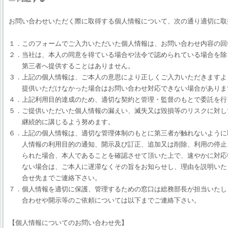
お問い合わせいただく際に取得する個人情報について、次の通り適切に取
１．このフォームでご入力いただいた個人情報は、お問い合わせ内容の回
２．当社は、本人の同意を得ている場合や法令で認められている場合を除
第三者へ提供することはありません。
３．上記の個人情報は、ご本人の意思により正しくご入力いただきますよ
提供いただけなかった場合はお問い合わせ対応できない場合がありま
４．上記利用目的達成のため、適切な契約と管理・監督のもとで委託を行
５．ご提供いただいた個人情報の漏えい、滅失又は毀損等のリスクに対し
継続的に講じるよう努めます。
６．上記の個人情報は、適切な管理体制のもとに第三者が触れないように
人情報の利用目的の通知、開示及び訂正、追加又は削除、利用の停止
られた場合、本人であることを確認させて頂いた上で、速やかに対応
ない場合は、ご本人に遅滞なくその旨をお知らせし、理由を説明いた
合せ先までご連絡下さい。
７．個人情報を適切に保護、管理するための窓口は総務部長が担当いたし
合わせや開示等のご依頼については以下までご連絡下さい。
【個人情報についてのお問い合わせ先】