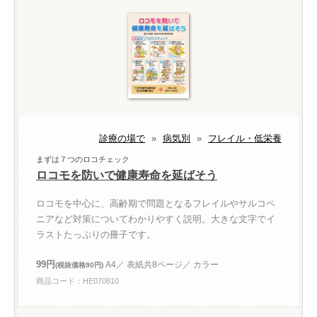
診療の場で
»
病気別
»
フレイル・低栄養
まずは７つのロコチェック
ロコモを防いで健康寿命を延ばそう
ロコモを中心に、高齢期で問題となるフレイルやサルコペ
ニアなど対策についてわかりやすく説明。大きな文字でイ
ラストたっぷりの冊子です。
99円
A4／ 表紙共8ページ／ カラー
(税抜価格90円)
商品コード：HE070810