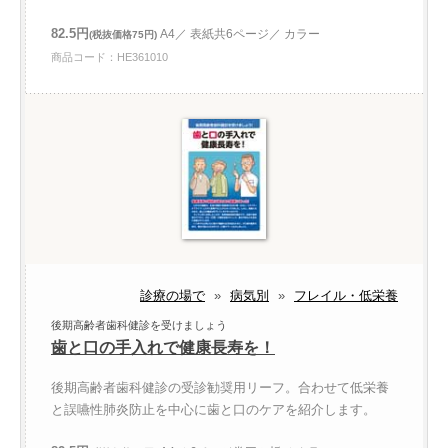
82.5円
A4／ 表紙共6ページ／ カラー
(税抜価格75円)
商品コード：HE361010
診療の場で
»
病気別
»
フレイル・低栄養
後期高齢者歯科健診を受けましょう
歯と口の手入れで健康長寿を！
後期高齢者歯科健診の受診勧奨用リーフ。合わせて低栄養
と誤嚥性肺炎防止を中心に歯と口のケアを紹介します。