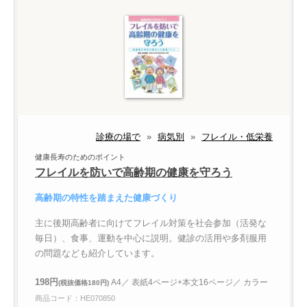
診療の場で
»
病気別
»
フレイル・低栄養
健康長寿のためのポイント
フレイルを防いで高齢期の健康を守ろう
高齢期の特性を踏まえた健康づくり
主に後期高齢者に向けてフレイル対策を社会参加（活発な
毎日）、食事、運動を中心に説明。健診の活用や多剤服用
の問題なども紹介しています。
198円
A4／ 表紙4ページ+本文16ページ／ カラー
(税抜価格180円)
商品コード：HE070850