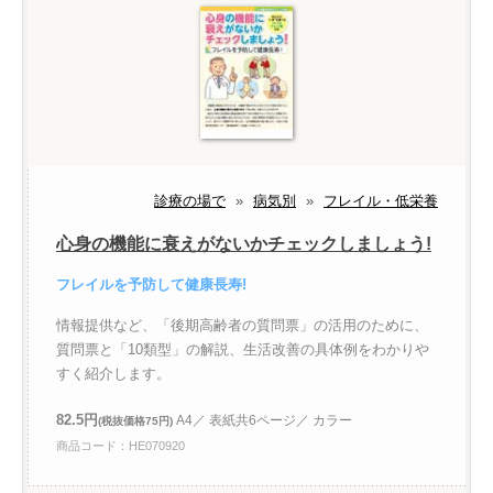
診療の場で
»
病気別
»
フレイル・低栄養
心身の機能に衰えがないかチェックしましょう!
フレイルを予防して健康長寿!
情報提供など、「後期高齢者の質問票」の活用のために、
質問票と「10類型」の解説、生活改善の具体例をわかりや
すく紹介します。
82.5円
A4／ 表紙共6ページ／ カラー
(税抜価格75円)
商品コード：HE070920