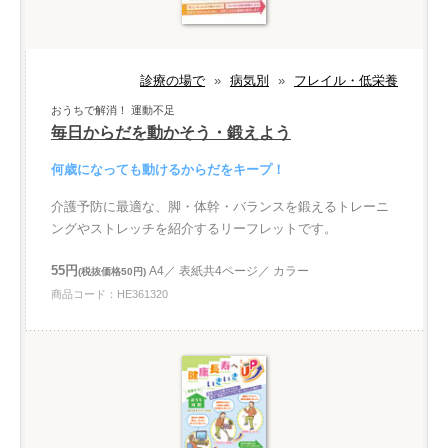
診療の場で
»
病気別
»
フレイル・低栄養
おうちで解消！ 運動不足
毎日からだを動かそう・鍛えよう
何歳になっても動けるからだをキープ！
介護予防に最適な、脚・体幹・バランスを鍛えるトレーニ
ングやストレッチを紹介するリーフレットです。
55円
A4／ 表紙共4ページ／ カラー
(税抜価格50円)
商品コード：HE361320