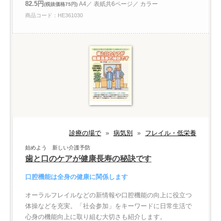
82.5円
A4／ 表紙共6ページ／ カラー
(税抜価格75円)
商品コード：HE361030
診療の場で
»
病気別
»
フレイル・低栄養
始めよう 新しい介護予防
歯と口のケアが健康長寿の秘訣です
口腔機能は全身の健康に関係します
オーラルフレイルなどの新情報や口腔機能の向上に役立つ
体操などを充実。「社会参加」をキーワードに日常生活で
心身の機能向上に取り組む大切さも紹介します。