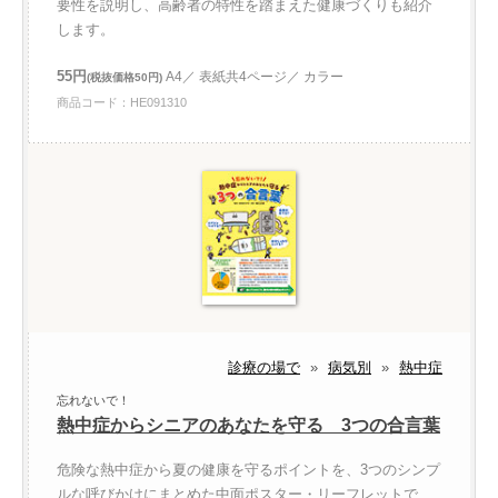
要性を説明し、高齢者の特性を踏まえた健康づくりも紹介
します。
55円
A4／ 表紙共4ページ／ カラー
(税抜価格50円)
商品コード：HE091310
診療の場で
»
病気別
»
熱中症
忘れないで！
熱中症からシニアのあなたを守る 3つの合言葉
危険な熱中症から夏の健康を守るポイントを、3つのシンプ
ルな呼びかけにまとめた中面ポスター・リーフレットで