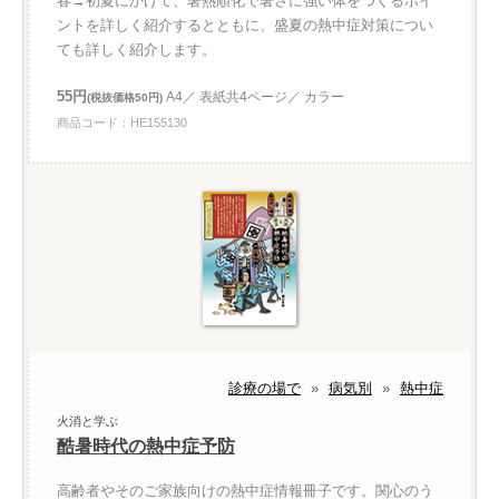
春→初夏にかけて、暑熱順化で暑さに強い体をつくるポイ
ントを詳しく紹介するとともに、盛夏の熱中症対策につい
ても詳しく紹介します。
55円
A4／ 表紙共4ページ／ カラー
(税抜価格50円)
商品コード：HE155130
診療の場で
»
病気別
»
熱中症
火消と学ぶ
酷暑時代の熱中症予防
高齢者やそのご家族向けの熱中症情報冊子です。関心のう