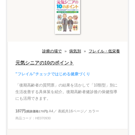
診療の場で
»
病気別
»
フレイル・低栄養
元気シニアの10のポイント
”フレイル”チェックではじめる健康づくり
「後期高齢者の質問票」の結果を活かして「10類型」別に
生活改善する具体策を紹介。後期高齢者健診後の保健指導
にも活用できます。
187円
A4／ 表紙共16ページ／ カラー
(税抜価格170円)
商品コード：HE070930