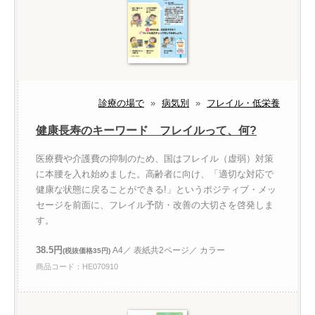
診療の場で
»
病気別
»
フレイル・低栄養
健康長寿のキーワード フレイルって、何?
医療費や介護費の抑制のため、国はフレイル（虚弱）対策
に本腰を入れ始めました。高齢者に向け、「適切な対応で
健康な状態に戻ることができる!」というポジティブ・メッ
セージを前面に、フレイル予防・改善の大切さを啓発しま
す。
38.5円
A4／ 表紙共2ページ／ カラー
(税抜価格35円)
商品コード：HE070910