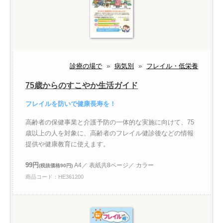
診療の場で
»
病気別
»
フレイル・低栄養
75歳からのすこやか生活ガイド
フレイルを防いで健康長寿を！
高齢者の保健事業と介護予防の一体的な実施に向けて、75
歳以上の人を対象に、高齢者のフレイル健診後などの情報
提供や健康教育に使えます。
99円
A4／ 表紙共8ページ／ カラー
(税抜価格90円)
商品コード：HE361200