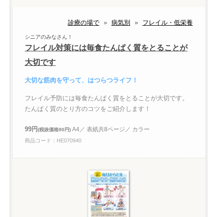
診療の場で
»
病気別
»
フレイル・低栄養
シニアのみなさん！
フレイル対策には毎食たんぱく質をとることが
大切です
大切な筋肉を守って、はつらつライフ！
フレイル予防には毎食たんぱく質をとることが大切です。
たんぱく質のとり方のコツをご紹介します！
99円
A4／ 表紙共8ページ／ カラー
(税抜価格90円)
商品コード：HE070940