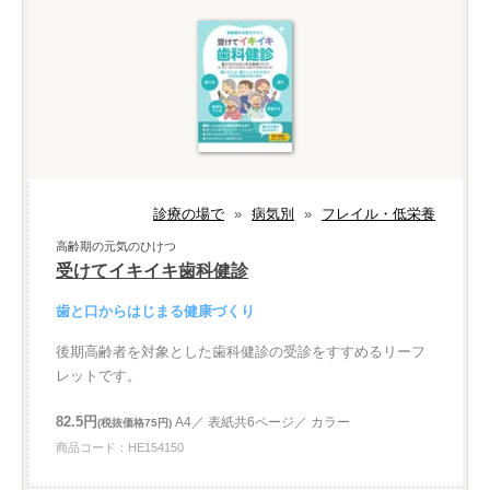
診療の場で
»
病気別
»
フレイル・低栄養
高齢期の元気のひけつ
受けてイキイキ歯科健診
歯と口からはじまる健康づくり
後期高齢者を対象とした歯科健診の受診をすすめるリーフ
レットです。
82.5円
A4／ 表紙共6ページ／ カラー
(税抜価格75円)
商品コード：HE154150