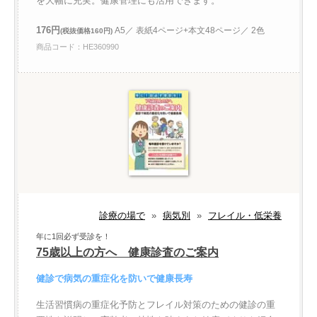
を大幅に充実。健康管理にも活用できます。
176円
A5／ 表紙4ページ+本文48ページ／ 2色
(税抜価格160円)
商品コード：HE360990
診療の場で
»
病気別
»
フレイル・低栄養
年に1回必ず受診を！
75歳以上の方へ 健康診査のご案内
健診で病気の重症化を防いで健康長寿
生活習慣病の重症化予防とフレイル対策のための健診の重