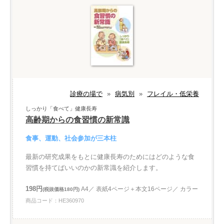
診療の場で
»
病気別
»
フレイル・低栄養
しっかり「食べて」健康長寿
高齢期からの食習慣の新常識
食事、運動、社会参加が三本柱
最新の研究成果をもとに健康長寿のためにはどのような食
習慣を持てばいいのかの新常識を紹介します。
198円
A4／ 表紙4ページ＋本文16ページ／ カラー
(税抜価格180円)
商品コード：HE360970