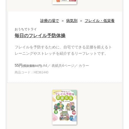
診療の場で
»
病気別
»
フレイル・低栄養
おうちでトライ
毎日のフレイル予防体操
フレイルを予防するために、自宅でできる足腰を鍛えるト
レーニングやストレッチを紹介するリーフレットです。
55円
A4／ 表紙共4ページ／ カラー
(税抜価格50円)
商品コード：HE361440