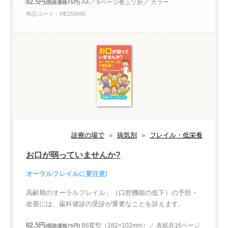
82.5円
A4／ 6ページ巻三ツ折／ カラー
(税抜価格75円)
商品コード：HE153690
診療の場で
»
病気別
»
フレイル・低栄養
お口が弱っていませんか?
オーラルフレイルに要注意!
高齢期のオーラルフレイル」（口腔機能の低下）の予防・
改善には、歯科健診の受診が重要なことを訴えます。
82.5円
B6変型（182×102mm）／ 表紙共16ページ
(税抜価格75円)