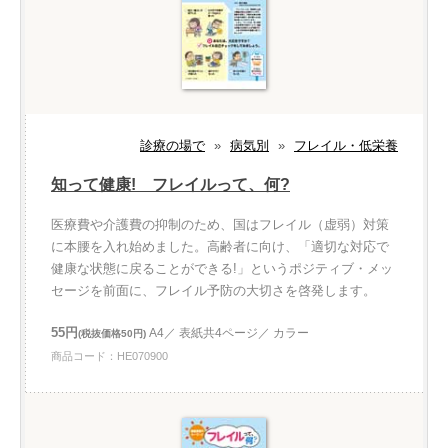
診療の場で
»
病気別
»
フレイル・低栄養
知って健康! フレイルって、何?
医療費や介護費の抑制のため、国はフレイル（虚弱）対策
に本腰を入れ始めました。高齢者に向け、「適切な対応で
健康な状態に戻ることができる!」というポジティブ・メッ
セージを前面に、フレイル予防の大切さを啓発します。
55円
A4／ 表紙共4ページ／ カラー
(税抜価格50円)
商品コード：HE070900