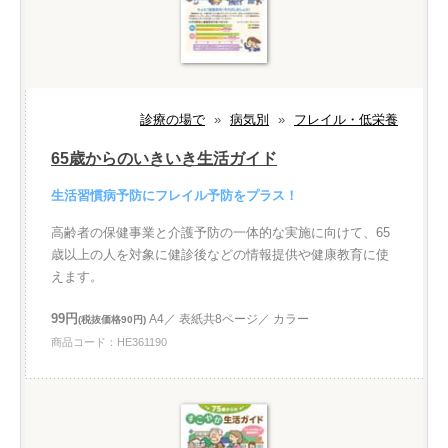
診療の場で
»
病気別
»
フレイル・低栄養
65歳からのいきいき生活ガイド
生活習慣病予防にフレイル予防をプラス！
高齢者の保健事業と介護予防の一体的な実施に向けて、65
歳以上の人を対象に健診後などの情報提供や健康教育に使
えます。
99円
A4／ 表紙共8ページ／ カラー
(税抜価格90円)
商品コード：HE361190