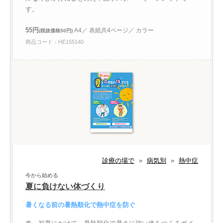
す。
55円
A4／ 表紙共4ページ／ カラー
(税抜価格50円)
商品コード：HE155140
診療の場で
»
病気別
»
熱中症
今から始める
夏に負けない体づくり
暑くなる前の暑熱順化で熱中症を防ぐ