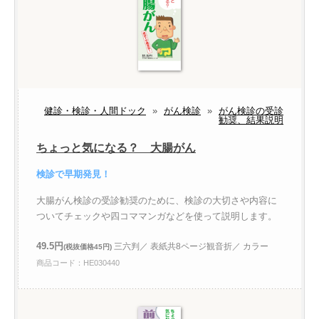
健診・検診・人間ドック
»
がん検診
»
がん検診の受診
勧奨、結果説明
ちょっと気になる？ 大腸がん
検診で早期発見！
大腸がん検診の受診勧奨のために、検診の大切さや内容に
ついてチェックや四コママンガなどを使って説明します。
49.5円
三六判／ 表紙共8ページ観音折／ カラー
(税抜価格45円)
商品コード：HE030440