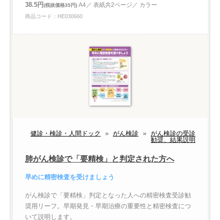
38.5円
A4／ 表紙共2ページ／ カラー
(税抜価格35円)
商品コード：HE030660
健診・検診・人間ドック
»
がん検診
»
がん検診の受診
勧奨、結果説明
肺がん検診で「要精検」と判定された方へ
早めに精密検査を受けましょう
がん検診で「要精検」判定となった人への精密検査受診勧
奨用リーフ。早期発見・早期治療の重要性と精密検査につ
いて説明します。