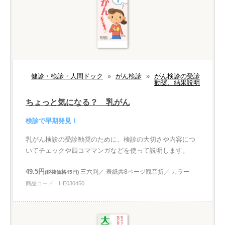
健診・検診・人間ドック
»
がん検診
»
がん検診の受診
勧奨、結果説明
ちょっと気になる？ 乳がん
検診で早期発見！
乳がん検診の受診勧奨のために、検診の大切さや内容につ
いてチェックや四コママンガなどを使って説明します。
49.5円
三六判／ 表紙共8ページ観音折／ カラー
(税抜価格45円)
商品コード：HE030450