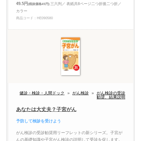
49.5円
三六判／ 表紙共8ページ二つ折後二つ折／
(税抜価格45円)
カラー
商品コード：HE090580
健診・検診・人間ドック
»
がん検診
»
がん検診の受診
勧奨、結果説明
あなたは大丈夫？子宮がん
予防して検診を受けよう
がん検診の受診勧奨用リーフレットの新シリーズ。子宮が
んの基礎知識や子宮がん検診の説明して受診を促します。