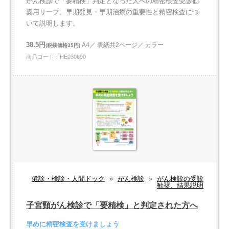
がん検診で「要精検」判定となった人への精密検査受診勧
奨用リーフ。早期発見・早期治療の重要性と精密検査につ
いて説明します。
38.5円
A4／ 表紙共2ページ／ カラー
(税抜価格35円)
商品コード：HE030690
健診・検診・人間ドック
»
がん検診
»
がん検診の受診
勧奨、結果説明
子宮頸がん検診で「要精検」と判定された方へ
早めに精密検査を受けましょう