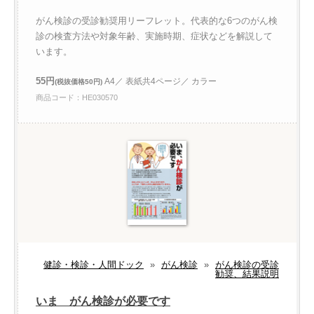
がん検診の受診勧奨用リーフレット。代表的な6つのがん検
診の検査方法や対象年齢、実施時期、症状などを解説して
います。
55円
A4／ 表紙共4ページ／ カラー
(税抜価格50円)
商品コード：HE030570
健診・検診・人間ドック
»
がん検診
»
がん検診の受診
勧奨、結果説明
いま がん検診が必要です