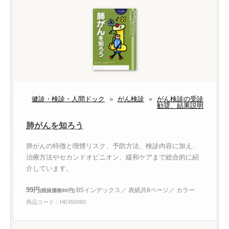
健診・検診・人間ドック
»
がん検診
»
がん検診の受診
勧奨、結果説明
肺がんを知ろう
肺がんの特徴と喫煙リスク、予防方法、検診内容に加え、
治療方法やセカンドオピニオン、緩和ケアまで総合的に紹
介しています。
99円
B5インデックス／ 表紙共8ページ／ カラー
(税抜価格90円)
商品コード：HE450060