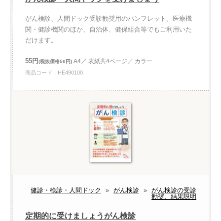
がん検診、人間ドック受診勧奨用のパンフレット。医療機
関・健診機関のほか、自治体、健保組合等でもご利用いた
だけます。
55円
A4／ 表紙共4ページ／ カラー
(税抜価格50円)
商品コード：HE490100
健診・検診・人間ドック
»
がん検診
»
がん検診の受診
勧奨、結果説明
定期的に受けましょうがん検診