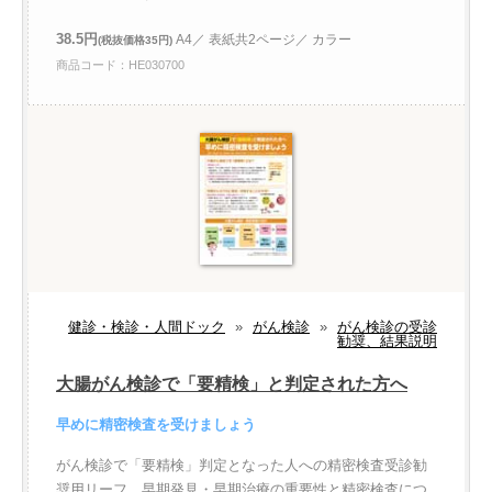
38.5円
A4／ 表紙共2ページ／ カラー
(税抜価格35円)
商品コード：HE030700
健診・検診・人間ドック
»
がん検診
»
がん検診の受診
勧奨、結果説明
大腸がん検診で「要精検」と判定された方へ
早めに精密検査を受けましょう
がん検診で「要精検」判定となった人への精密検査受診勧
奨用リーフ。早期発見・早期治療の重要性と精密検査につ