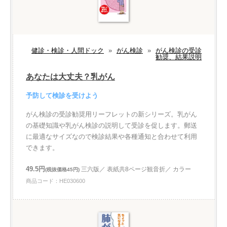
健診・検診・人間ドック
»
がん検診
»
がん検診の受診
勧奨、結果説明
あなたは大丈夫？乳がん
予防して検診を受けよう
がん検診の受診勧奨用リーフレットの新シリーズ。乳がん
の基礎知識や乳がん検診の説明して受診を促します。郵送
に最適なサイズなので検診結果や各種通知と合わせて利用
できます。
49.5円
三六版／ 表紙共8ページ観音折／ カラー
(税抜価格45円)
商品コード：HE030600