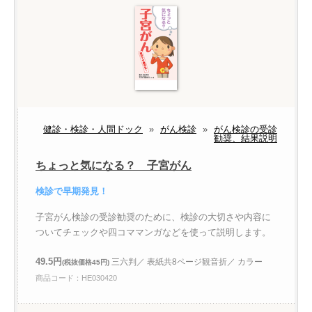
健診・検診・人間ドック
»
がん検診
»
がん検診の受診
勧奨、結果説明
ちょっと気になる？ 子宮がん
検診で早期発見！
子宮がん検診の受診勧奨のために、検診の大切さや内容に
ついてチェックや四コママンガなどを使って説明します。
49.5円
三六判／ 表紙共8ページ観音折／ カラー
(税抜価格45円)
商品コード：HE030420