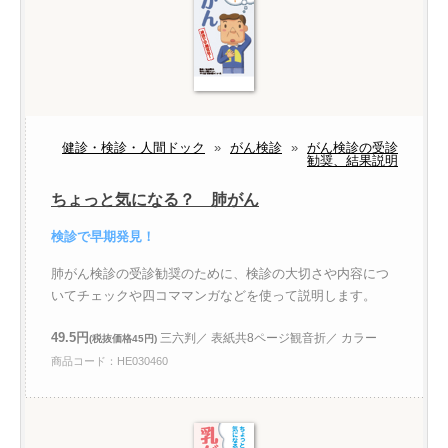
健診・検診・人間ドック
»
がん検診
»
がん検診の受診
勧奨、結果説明
ちょっと気になる？ 肺がん
検診で早期発見！
肺がん検診の受診勧奨のために、検診の大切さや内容につ
いてチェックや四コママンガなどを使って説明します。
49.5円
三六判／ 表紙共8ページ観音折／ カラー
(税抜価格45円)
商品コード：HE030460