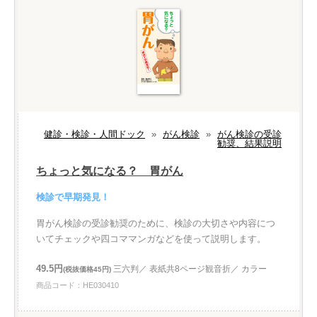
健診・検診・人間ドック
»
がん検診
»
がん検診の受診
勧奨、結果説明
ちょっと気になる？ 胃がん
検診で早期発見！
胃がん検診の受診勧奨のために、検診の大切さや内容につ
いてチェックや四コママンガなどを使って説明します。
49.5円
三六判／ 表紙共8ページ観音折／ カラー
(税抜価格45円)
商品コード：HE030410