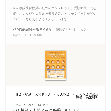
がん検診受診勧奨のためのパンフレット。受診勧奨に的を
絞り、ナッジ的な要素を盛り込み、とにかくページを開い
ていってもらえるよう工夫しています。
71.5円
Ｂ６変形／ 表紙共12ページ／ カラー
(税抜価格65円)
商品コード：HE030640
健診・検診・人間ドック
»
がん検診
»
がん検診の受診
勧奨、結果説明
「がん」から身を守るために
がん検診・人間ドックを受けましょう