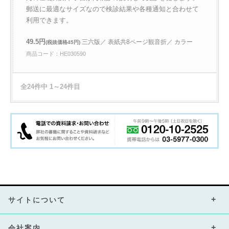
郵送に最適なサイズなので検診結果や各種通知と合わせて
利用できます。
49.5円
三六版／ 表紙共8ページ観音折／ カラー
(税抜価格45円)
商品コード：HE030590
全24件中 1～24件目
サイトについて
会社案内