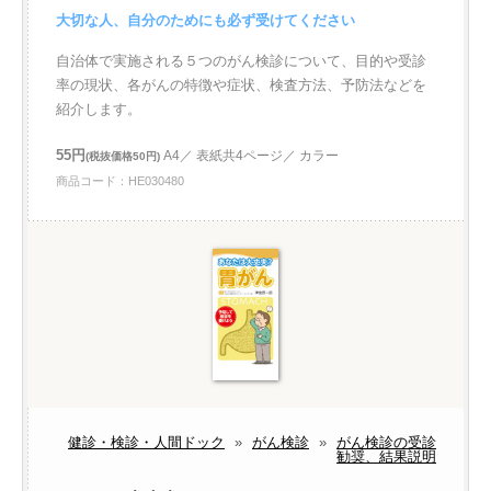
大切な人、自分のためにも必ず受けてください
自治体で実施される５つのがん検診について、目的や受診
率の現状、各がんの特徴や症状、検査方法、予防法などを
紹介します。
55円
A4／ 表紙共4ページ／ カラー
(税抜価格50円)
商品コード：HE030480
健診・検診・人間ドック
»
がん検診
»
がん検診の受診
勧奨、結果説明