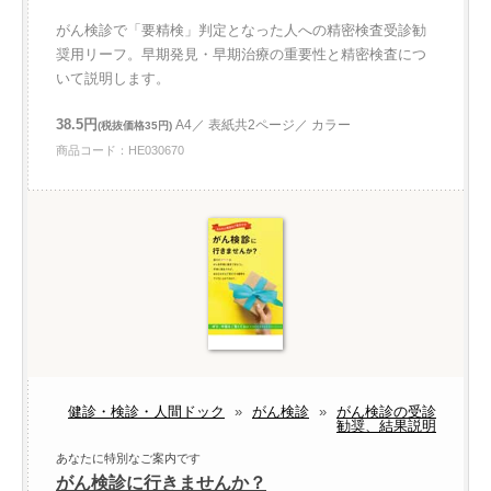
がん検診で「要精検」判定となった人への精密検査受診勧
奨用リーフ。早期発見・早期治療の重要性と精密検査につ
いて説明します。
38.5円
A4／ 表紙共2ページ／ カラー
(税抜価格35円)
商品コード：HE030670
健診・検診・人間ドック
»
がん検診
»
がん検診の受診
勧奨、結果説明
あなたに特別なご案内です
がん検診に行きませんか？