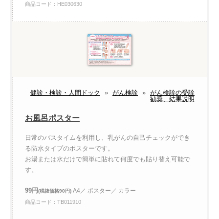
商品コード：HE030630
健診・検診・人間ドック
»
がん検診
»
がん検診の受診
勧奨、結果説明
お風呂ポスター
日常のバスタイムを利用し、乳がんの自己チェックができ
る防水タイプのポスターです。
お湯または水だけで簡単に貼れて何度でも貼り替え可能で
す。
99円
A4／ ポスター／ カラー
(税抜価格90円)
商品コード：TB011910