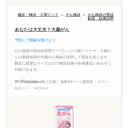
健診・検診・人間ドック
»
がん検診
»
がん検診の受診
勧奨、結果説明
あなたは大丈夫？大腸がん
予防して検診を受けよう
がん検診の受診勧奨用リーフレットの新シリーズ。大腸が
んの基礎知識や大腸がん検診の説明して受診を促します。
郵送に最適なサイズなので検診結果や各種通知と合わせて
利用できます。
49.5円
三六版／ 表紙共8ページ観音折／ カラー
(税抜価格45円)
商品コード：HE030610