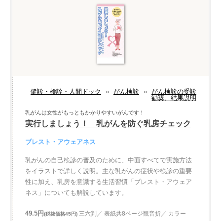
健診・検診・人間ドック
»
がん検診
»
がん検診の受診
勧奨、結果説明
乳がんは女性がもっともかかりやすいがんです！
実行しましょう！ 乳がんを防ぐ乳房チェック
ブレスト・アウェアネス
乳がんの自己検診の普及のために、中面すべてで実施方法
をイラストで詳しく説明。主な乳がんの症状や検診の重要
性に加え、乳房を意識する生活習慣「ブレスト・アウェア
ネス」についても解説しています。
49.5円
三六判／ 表紙共8ページ観音折／ カラー
(税抜価格45円)