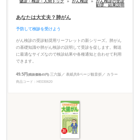
健診・検診・人間ドック
»
がん検診
»
がん検診の受診
勧奨、結果説明
あなたは大丈夫？肺がん
予防して検診を受けよう
がん検診の受診勧奨用リーフレットの新シリーズ。肺がん
の基礎知識や肺がん検診の説明して受診を促します。郵送
に最適なサイズなので検診結果や各種通知と合わせて利用
できます。
49.5円
三六版／ 表紙共8ページ観音折／ カラー
(税抜価格45円)
商品コード：HE030620