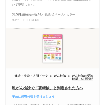
いて説明します。
38.5円
A4／ 表紙共2ページ／ カラー
(税抜価格35円)
商品コード：HE030680
健診・検診・人間ドック
»
がん検診
»
がん検診の受診
勧奨、結果説明
乳がん検診で「要精検」と判定された方へ
早めに精密検査を受けましょう