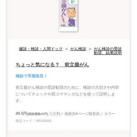
健診・検診・人間ドック
»
がん検診
»
がん検診の受診
勧奨、結果説明
ちょっと気になる？ 前立腺がん
検診で早期発見！
前立腺がん検診の受診勧奨のために、検診の大切さや内容
についてチェックや四コママンガなどを使って説明しま
す。
49.5円
三六判／ 表紙共8ページ観音折／ カラー
(税抜価格45円)
商品コード：HE030430