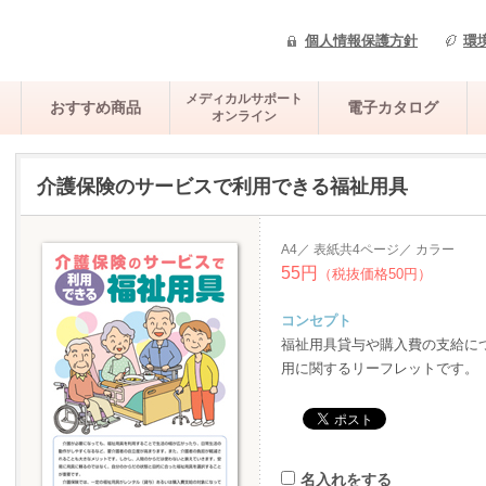
個人情報保護方針
環
メディカルサポート
おすすめ商品
電子カタログ
オンライン
介護保険のサービスで利用できる福祉用具
A4／ 表紙共4ページ／ カラー
55円
（税抜価格50円）
コンセプト
福祉用具貸与や購入費の支給に
用に関するリーフレットです。
名入れをする