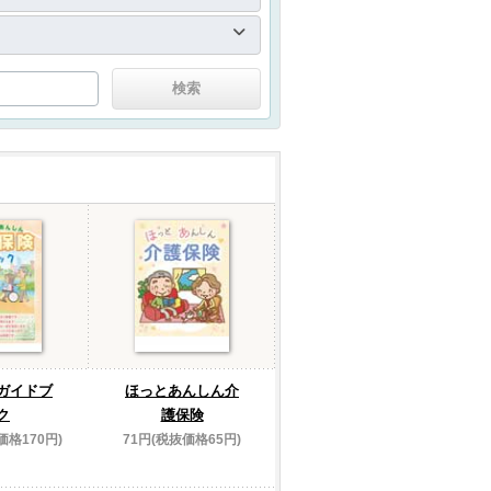
ガイドブ
ほっとあんしん介
ク
護保険
価格170円)
71円(税抜価格65円)