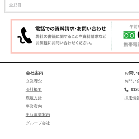
全13冊
会社案内
お問い
企業理念
お問い
会社概要
012
環境方針
採用情
事業案内
出版事業案内
グループ会社