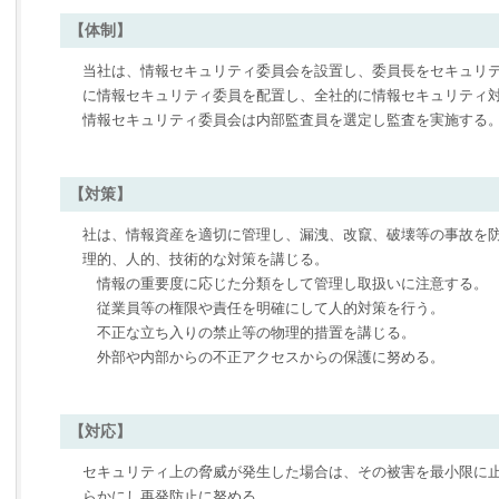
【体制】
当社は、情報セキュリティ委員会を設置し、委員長をセキュリ
に情報セキュリティ委員を配置し、全社的に情報セキュリティ
情報セキュリティ委員会は内部監査員を選定し監査を実施する
【対策】
社は、情報資産を適切に管理し、漏洩、改竄、破壊等の事故を
理的、人的、技術的な対策を講じる。
情報の重要度に応じた分類をして管理し取扱いに注意する。
従業員等の権限や責任を明確にして人的対策を行う。
不正な立ち入りの禁止等の物理的措置を講じる。
外部や内部からの不正アクセスからの保護に努める。
【対応】
セキュリティ上の脅威が発生した場合は、その被害を最小限に
らかにし再発防止に努める。