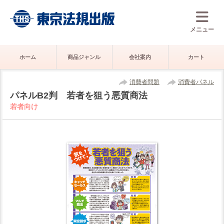
メニュー
ホーム
商品ジャンル
会社案内
カート
消費者問題
消費者パネル
パネルB2判 若者を狙う悪質商法
若者向け