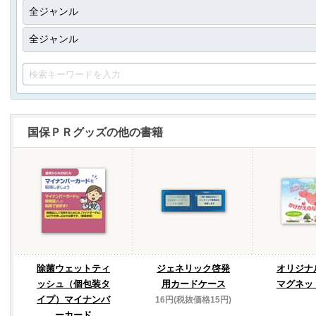
国保ＰＲグッズの他の書籍
除菌ウェットティ
ジェネリック啓発
オリジナ
ッシュ（個包装タ
用カードケース
マグネッ
イプ）マイナンバ
16円(税抜価格15円)
ーカード