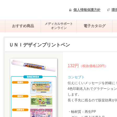
個人情報保護方針
環
メディカルサポート
おすすめ商品
電子カタログ
オンライン
ＵＮＩデザインプリントペン
132円
（税抜価格120円）
コンセプト
伝えにくいメッセージを的確に
4色印刷名入れでグラデーショ
します。
長く手先に残るので販促効果が
・軸材質：再生PP