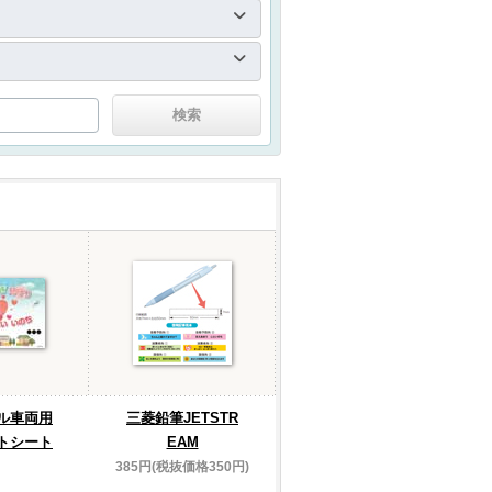
ル車両用
三菱鉛筆JETSTR
トシート
EAM
385円(税抜価格350円)