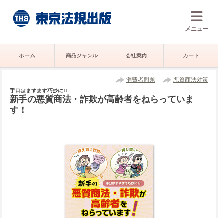
メニュー
ホーム
商品ジャンル
会社案内
カート
消費者問題
悪質商法対策
手口はますます巧妙に!!
新手の悪質商法・詐欺が高齢者をねらっていま
す！