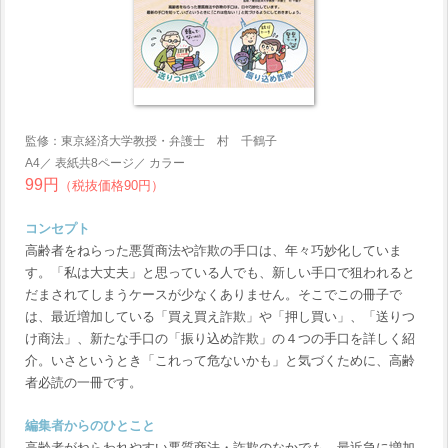
監修：東京経済大学教授・弁護士 村 千鶴子
A4／ 表紙共8ページ／ カラー
99円
（税抜価格90円）
コンセプト
高齢者をねらった悪質商法や詐欺の手口は、年々巧妙化していま
す。「私は大丈夫」と思っている人でも、新しい手口で狙われると
だまされてしまうケースが少なくありません。そこでこの冊子で
は、最近増加している「買え買え詐欺」や「押し買い」、「送りつ
け商法」、新たな手口の「振り込め詐欺」の４つの手口を詳しく紹
介。いさというとき「これって危ないかも」と気づくために、高齢
者必読の一冊です。
編集者からのひとこと
高齢者がねらわれやすい悪質商法・詐欺のなかでも、最近急に増加