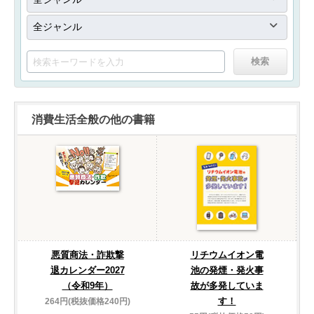
消費生活全般の他の書籍
悪質商法・詐欺撃
リチウムイオン電
退カレンダー2027
池の発煙・発火事
（令和9年）
故が多発していま
す！
264円(税抜価格240円)