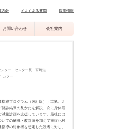
境方針
✔よくある質問
採用情報
お問い合わせ
会社案内
センター センター長 宮崎滋
／ カラー
健指導プログラム（改訂版）」準拠。3
ず健診結果の見かたを解説、次に身体活
で減量計画を支援しています。最後には
ついての解説・改善法を加えて重症化対
健指導の対象者を想定した読者に対し、