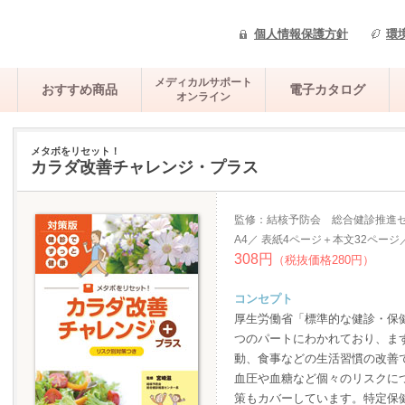
個人情報保護方針
環
メディカルサポート
おすすめ商品
電子カタログ
オンライン
メタボをリセット！
カラダ改善チャレンジ・プラス
監修：結核予防会 総合健診推進
A4／ 表紙4ページ＋本文32ページ
308円
（税抜価格280円）
コンセプト
厚生労働省「標準的な健診・保
つのパートにわかれており、ま
動、食事などの生活習慣の改善
血圧や血糖など個々のリスクに
策もカバーしています。特定保