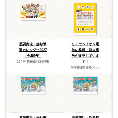
悪質商法・詐欺撃
リチウムイオン電
退カレンダー2027
池の発煙・発火事
（令和9年）
故が多発していま
す！
264円(税抜価格240円)
55円(税抜価格50円)
悪質商法・詐欺撃
悪質商法・詐欺撃