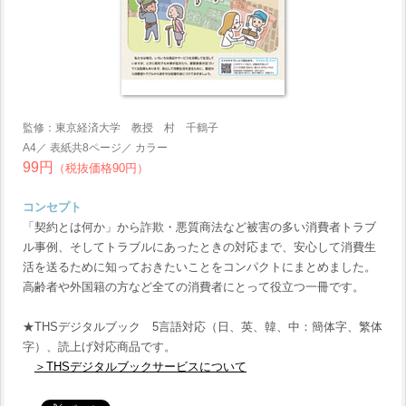
監修：東京経済大学 教授 村 千鶴子
A4／ 表紙共8ページ／ カラー
99円
（税抜価格90円）
コンセプト
「契約とは何か」から詐欺・悪質商法など被害の多い消費者トラブ
ル事例、そしてトラブルにあったときの対応まで、安心して消費生
活を送るために知っておきたいことをコンパクトにまとめました。
高齢者や外国籍の方など全ての消費者にとって役立つ一冊です。
★THSデジタルブック 5言語対応（日、英、韓、中：簡体字、繁体
字）、読上げ対応商品です。
＞THSデジタルブックサービスについて