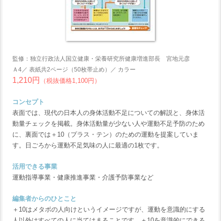
監修：独立行政法人国立健康・栄養研究所健康増進部長 宮地元彦
Ａ4／ 表紙共2ページ（50枚帯止め）／ カラー
1,210円
（税抜価格1,100円）
コンセプト
表面では、現代の日本人の身体活動不足についての解説と、身体活
動量チェックを掲載。身体活動量が少ない人や運動不足予防のため
に、裏面では＋10（プラス・テン）のための運動を提案していま
す。日ごろから運動不足気味の人に最適の1枚です。
活用できる事業
運動指導事業・健康推進事業・介護予防事業など
編集者からのひとこと
＋10はメタボの人向けというイメージですが、運動を意識的にする
人以外はすべての人に当てはまることです。＋10を意識的にできる