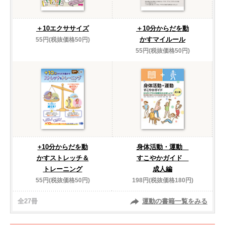
＋10エクササイズ
＋10分からだを動
かすマイルール
55円(税抜価格50円)
55円(税抜価格50円)
+10分からだを動
身体活動・運動
かすストレッチ＆
すこやかガイド
トレーニング
成人編
55円(税抜価格50円)
198円(税抜価格180円)
全27冊
運動の書籍一覧をみる