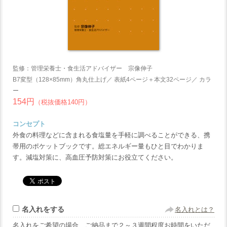
監修：管理栄養士・食生活アドバイザー 宗像伸子
B7変型（128×85mm）角丸仕上げ／ 表紙4ページ＋本文32ページ／ カラ
ー
154円
（税抜価格140円）
コンセプト
外食の料理などに含まれる食塩量を手軽に調べることができる、携
帯用のポケットブックです。総エネルギー量もひと目でわかりま
す。減塩対策に、高血圧予防対策にお役立てください。
名入れをする
名入れとは？
名入れをご希望の場合、ご納品まで２～３週間程度お時間をいただ