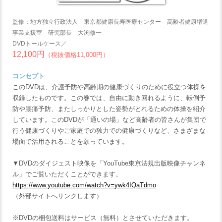
監修：地方独立行政法人 東京都健康長寿医療センター 高齢者健康増進
事業支援室 研究部長 大渕修一
DVDトールケース／
12,100円
（税抜価格11,000円）
コンセプト
このDVDは、介護予防や高齢期の健康づくりのために役立つ体操を
収録したものです。この巻では、自由に動き回れるように、転倒予
防や腰痛予防、またしっかりとした姿勢がとれるための体操を紹介
しています。このDVDが「通いの場」など高齢者の皆さんが集団で
行う健康づくりやご家庭での独力での健康づくりなど、さまざまな
場面で活用されることを願っています。
▼DVDのダイジェスト映像を「YouTube東京法規出版映像チャンネ
ル」でご覧いただくことができます。
https://www.youtube.com/watch?v=ywk4IQaTdmo
（外部サイトへリンクします）
※DVDの梱包送料はサービス（無料）とさせていただきます。