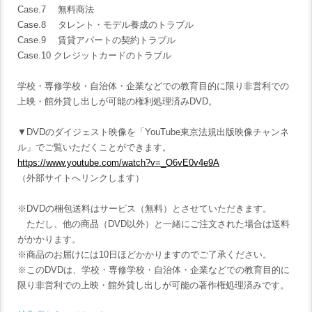
Case.7 無料商法
Case.8 タレント・モデル養成のトラブル
Case.9 賃貸アパートの契約トラブル
Case.10 クレジットカードのトラブル
学校・専修学校・自治体・企業などでの教育目的に限り非営利での
上映・館外貸し出しが可能の権利処理済みDVD。
▼DVDのダイジェスト映像を「YouTube東京法規出版映像チャンネ
ル」でご覧いただくことができます。
https://www.youtube.com/watch?v=_O6vE0v4e9A
（外部サイトへリンクします）
※DVDの梱包送料はサービス（無料）とさせていただきます。
ただし、他の商品（DVD以外）と一緒にご注文された場合は送料
がかかります。
※商品のお届けには10日ほどかかりますのでご了承ください。
※このDVDは、学校・専修学校・自治体・企業などでの教育目的に
限り非営利での上映・館外貸し出しが可能の著作権処理済みです。