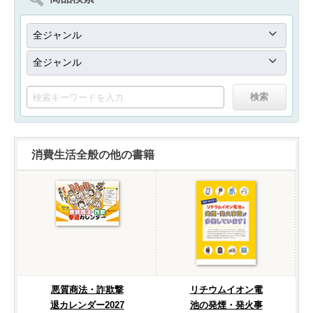
消費生活全般の他の書籍
悪質商法・詐欺撃
リチウムイオン電
退カレンダー2027
池の発煙・発火事