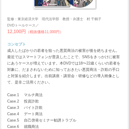
監修：東京経済大学 現代法学部 教授・弁護士 村 千鶴子
DVDトールケース／
12,100円
（税抜価格11,000円）
コンセプト
成人したばかりの若者を狙った悪質商法の被害が後を絶ちません。
最近ではスマートフォンが普及したことで、SNSをきっかけに被害
にあうケースが増えています。本DVDでは18〜22歳くらいの若者を
対象に、だまされないために知っておきたい悪質商法・詐欺の手口
と対策を紹介します。出前講座・講習会・研修などの導入映像とし
て、是非ご活用ください。
Case.1 マルチ商法
Case.2 投資詐欺
Case.3 バイト詐欺
Case.4 デート商法
Case.5 自己啓発セミナー勧誘トラブル
Case.6 就職商法