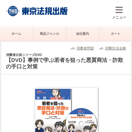
メニュー
ホーム
商品ジャンル
会社案内
カート
消費者問題
消費生活全般
消費者出前シリーズDVD
【DVD】事例で学ぶ若者を狙った悪質商法・詐欺
の手口と対策