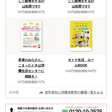
して賭博をするの
して賭博をするの
は犯罪です!!
は犯罪です!!
55円(税抜価格50円)
55円(税抜価格50円)
若者のみなさん、
オトナ生活 ルー
こまったときは消
ルBOOK
費生活センターに
418円(税抜価格380円)
相談を！
82円(税抜価格75円)
全28冊
若年者向け消費者教育の書籍一覧をみる