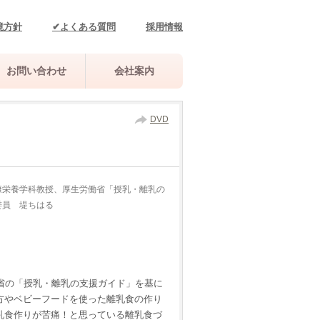
境方針
✔よくある質問
採用情報
お問い合わせ
会社案内
DVD
康栄養学科教授、厚生労働省「授乳・離乳の
委員 堤ちはる
）
働省の「授乳・離乳の支援ガイド」を基に
方やベビーフードを使った離乳食の作り
乳食作りが苦痛！と思っている離乳食づ