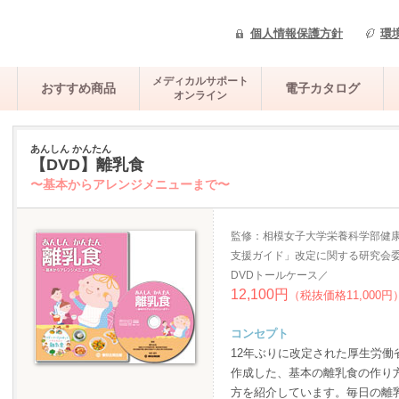
個人情報保護方針
環
メディカルサポート
おすすめ商品
電子カタログ
オンライン
あんしん かんたん
【DVD】離乳食
〜基本からアレンジメニューまで〜
監修：相模女子大学栄養科学部健
支援ガイド」改定に関する研究会
DVDトールケース／
12,100円
（税抜価格11,000円
コンセプト
12年ぶりに改定された厚生労
作成した、基本の離乳食の作り
方を紹介しています。毎日の離