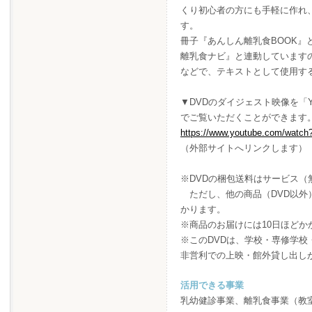
くり初心者の方にも手軽に作れ
す。
冊子『あんしん離乳食BOOK』
離乳食ナビ』と連動しています
などで、テキストとして使用す
▼DVDのダイジェスト映像を「Y
でご覧いただくことができます
https://www.youtube.com/wat
（外部サイトへリンクします）
※DVDの梱包送料はサービス（
ただし、他の商品（DVD以外
かります。
※商品のお届けには10日ほどか
※このDVDは、学校・専修学
非営利での上映・館外貸し出し
活用できる事業
乳幼健診事業、離乳食事業（教