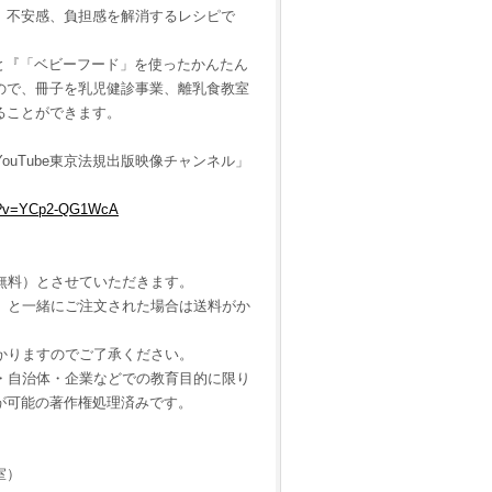
、不安感、負担感を解消するレシピで
と『「ベビーフード」を使ったかんたん
ので、冊子を乳児健診事業、離乳食教室
ることができます。
ouTube東京法規出版映像チャンネル」
。
ch?v=YCp2-QG1WcA
無料）とさせていただきます。
）と一緒にご注文された場合は送料がか
かりますのでご了承ください。
校・自治体・企業などでの教育目的に限り
が可能の著作権処理済みです。
室）