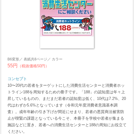
B6変形／ 表紙共8ページ／ カラー
55円
（税抜価格50円）
コンセプト
10〜20代の若者をターゲットにした消費生活センターと消費者ホッ
トライン188を周知するための冊子です。「188」の認知度は年々上
昇しているものの、まだまだ若者の認知度は低く、10代は7.2%、20
代はわずか5.6%となっています（令和元年度消費者意識基本調
査）。成年年齢の引き下げが間近にせまり、若者の悪質商法被害防
止が喫緊の課題となっている今こそ、本冊子を学校や若者が集まる
施設などに置き、若者への消費生活センターと188の周知にお役立て
ください。