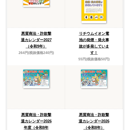
悪質商法・詐欺撃
リチウムイオン電
退カレンダー2027
池の発煙・発火事
（令和9年）
故が多発していま
す！
264円(税抜価格240円)
55円(税抜価格50円)
悪質商法・詐欺撃
悪質商法・詐欺撃
退カレンダー2026
退カレンダー2026
年度（令和8年
（令和8年）