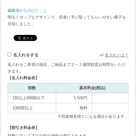
編集者からのひとこと
明るくポップなデザインで、若者に手に取ってもらいやすい冊子を
目指しました。
名入れをする
名入れとは？
名入れをご希望の場合、ご納品まで２～３週間程度お時間をいただ
きます。
【名入れ料金表】
部数
基本料金(税込)
1部以上999部以下
5,500円
1000部以上
無料
※別途御見積りになる場合があります。
【割引き料金表】
部数に応じて下記の割引価格が適応されます。