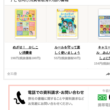
めざせ！ かしこ
ルールを守って楽
キャリ
い消費者
しく使いましょう
ル みん
しょに
198円(税抜価格180円)
55円(税抜価格50円)
154円(税抜
全31冊