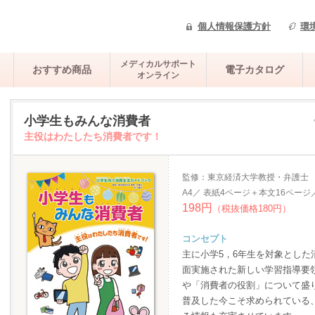
個人情報保護方針
環
メディカルサポート
おすすめ商品
電子カタログ
オンライン
小学生もみんな消費者
主役はわたしたち消費者です！
監修：東京経済大学教授・弁護士
A4／ 表紙4ページ＋本文16ページ
198円
（税抜価格180円）
コンセプト
主に小学5，6年生を対象とし
面実施された新しい学習指導要
や「消費者の役割」について盛
普及した今こそ求められている