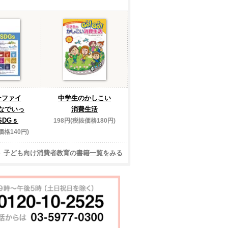
ーファイ
中学生のかしこい
なでいっ
消費生活
SDGｓ
198円(税抜価格180円)
価格140円)
子ども向け消費者教育の書籍一覧をみる