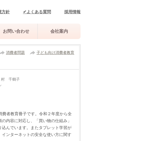
境方針
✔よくある質問
採用情報
お問い合わせ
会社案内
消費者問題
子ども向け消費者教育
 村 千鶴子
／
た消費者教育冊子です。令和２年度から全
領の内容に対応し、「買い物の仕組み」
り込んでいます。またタブレット学習が
、インターネットの安全な使い方に関す