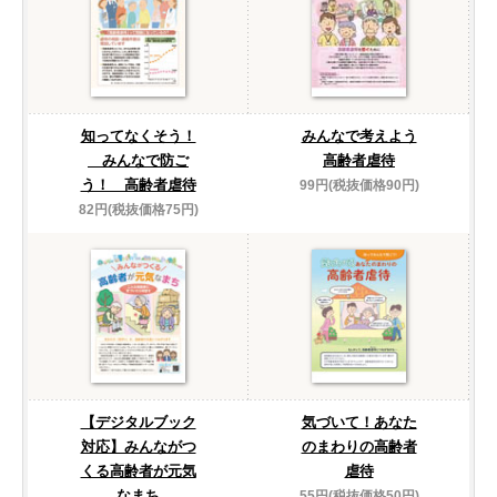
知ってなくそう！
みんなで考えよう
みんなで防ご
高齢者虐待
う！ 高齢者虐待
99円(税抜価格90円)
82円(税抜価格75円)
【デジタルブック
気づいて！あなた
対応】みんながつ
のまわりの高齢者
くる高齢者が元気
虐待
なまち
55円(税抜価格50円)