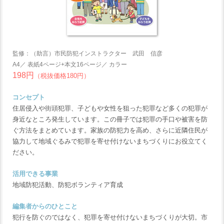
監修：（助言）市民防犯インストラクター 武田 信彦
A4／ 表紙4ページ+本文16ページ／ カラー
198円
（税抜価格180円）
コンセプト
住居侵入や街頭犯罪、子どもや女性を狙った犯罪など多くの犯罪が
身近なところ発生しています。この冊子では犯罪の手口や被害を防
ぐ方法をまとめています。家族の防犯力を高め、さらに近隣住民が
協力して地域ぐるみで犯罪を寄せ付けないまちづくりにお役立てく
ださい。
活用できる事業
地域防犯活動、防犯ボランティア育成
編集者からのひとこと
犯行を防ぐのではなく、犯罪を寄せ付けないまちづくりが大切。市