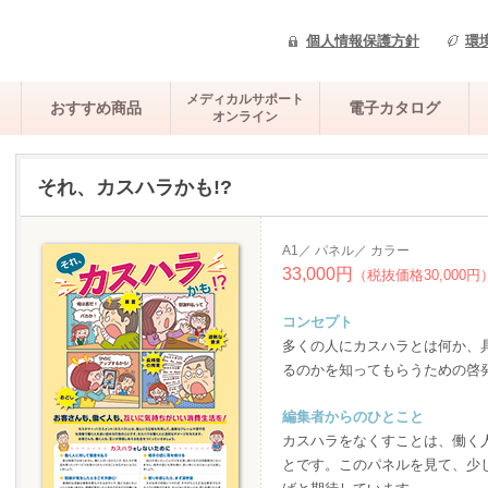
個人情報保護方針
環
メディカルサポート
おすすめ商品
電子カタログ
オンライン
それ、カスハラかも!?
A1／ パネル／ カラー
33,000円
（税抜価格30,000円
コンセプト
多くの人にカスハラとは何か、
るのかを知ってもらうための啓
編集者からのひとこと
カスハラをなくすことは、働く
とです。このパネルを見て、少