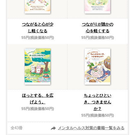
つながると心が少
つながりが誰かの
し軽くなる
心を軽くする
55円(税抜価格50円)
55円(税抜価格50円)
ほっとする、を広
ちょっとひとい
げよう。
き、つきません
か？
55円(税抜価格50円)
55円(税抜価格50円)
全43冊
メンタルヘルス対策の書籍一覧をみる