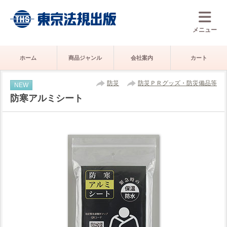
メニュー
ホーム
商品ジャンル
会社案内
カート
防災
防災ＰＲグッズ・防災備品等
NEW
防寒アルミシート