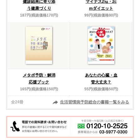
健診結果に寄り添
マイナス2㎏・2c
う健康づくり
mダイエット
187円(税抜価格170円)
99円(税抜価格90円)
メタボ予防・解消
あなたの心臓・血
応援ブック
管大丈夫？
165円(税抜価格150円)
55円(税抜価格50円)
全24冊
生活習慣病予防総合の書籍一覧をみる