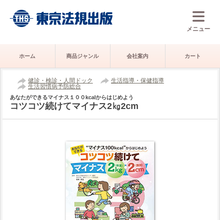
メニュー
ホーム
商品ジャンル
会社案内
カート
健診・検診・人間ドック
生活指導・保健指導
生活習慣病予防総合
あなたができるマイナス１００kcalからはじめよう
コツコツ続けてマイナス2㎏2cm