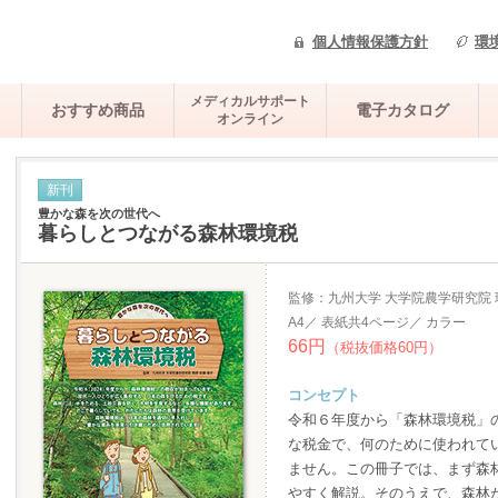
個人情報保護方針
環
メディカルサポート
おすすめ商品
電子カタログ
オンライン
新刊
豊かな森を次の世代へ
暮らしとつながる森林環境税
監修：九州大学 大学院農学研究院
A4／ 表紙共4ページ／ カラー
66円
（税抜価格60円）
コンセプト
令和６年度から「森林環境税」
な税金で、何のために使われて
ません。この冊子では、まず森
やすく解説。そのうえで、森林