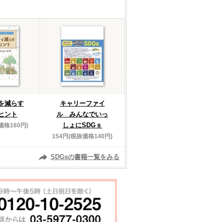
を減らす
キャリーファイ
ヒント
ル みんなでいっ
しょにSDGｓ
価格160円)
154円(税抜価格140円)
SDGsの書籍一覧をみる