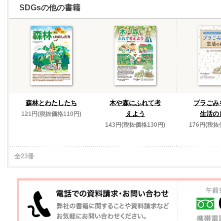
SDGsの他の書籍
森林とわたしたち
木や森にふれて考
プラごみ
えよう
生活の
121円(税抜価格110円)
143円(税抜価格130円)
176円(税抜
全23冊