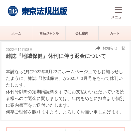
メニュー
ホーム
商品ジャンル
会社案内
カート
お知らせ一覧
2022年12月08日
雑誌『地域保健』休刊に伴う返金について
本誌ならびに
2022
年
8
月
22
にホームページ上でもお知らせし
たように、雑誌「地域保健」が
2023
年
3
月号をもって休刊い
たします。
休刊号以降の定期購読料をすでにお支払いいただいている読
者様へのご返金に関しましては、年内をめどに担当より個別
に案内書面をご送付いたします。
何卒ご理解を賜りますよう、よろしくお願い申しあげます。