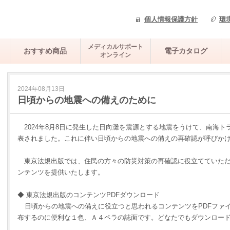
個人情報保護方針
環
メディカルサポート
おすすめ商品
電子カタログ
オンライン
2024年08月13日
日頃からの地震への備えのために
2024
年
8
月
8
日に発生した日向灘を震源とする地震をうけて、南海ト
表されました。これに伴い日頃からの地震への備えの再確認が呼びか
東京法規出版では、住民の方々の防災対策の再確認に役立てていただ
ンテンツを提供いたします。
◆
東京法規出版のコンテンツ
PDF
ダウンロード
日頃からの地震への備えに役立つと思われるコンテンツを
PDF
ファ
布するのに便利な１色、Ａ４ペラの誌面です。どなたでもダウンロー