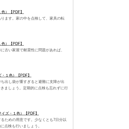
１色）【
PDF
】
あります。家の中を点検して、家具の転
１色）【
PDF
】
特に古い家屋で耐震性に問題があれば、
ズ・１色）【
PDF
】
持ち出し袋が重すぎると避難に支障が出
おきましょう。定期的に点検も忘れずに行
サイズ・１色）【
PDF
】
するための用意です。少なくとも
7
日分以
的に点検も行いましょう。