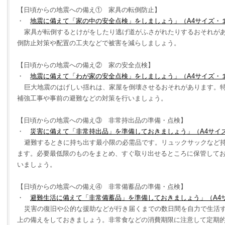
【日頃からの地震への備え① 家具の転倒防止】
・
地震に備えて「家の中の安全点検」をしましょう」（
A4
サイズ・
家具が転倒するとけがをしたり逃げ道がふさがれたりするおそれが
倒防止対策や配置の工夫などで被害を減らしましょう。
【日頃からの地震への備え② 家の安全点検】
・
地震に備えて「わが家の安全点検」をしましょう」（
A4
サイズ・
巨大地震のはげしい揺れは、家屋を倒壊させるおそれがあります。
補強工事や事前の避難などの対策を行いましょう。
【日頃からの地震への備え③ 非常持出品の準備・点検】
・
災害に備えて「非常持出品」を準備しておきましょう」（
A4
サイ
避難するときに持ち出す最小限の必需品です。リュックサックなど
ます。必要最低限のものをまとめ、すぐ取り出せるところに保管して
いましょう。
【日頃からの地震への備え④ 非常備蓄品の準備・点検】
・
避難生活に備えて「非常備蓄品」を準備しておきましょう」（
A4
災害の復旧や公的な援助などが行き届くまでの数日間を自力で生活
上の備えをしておきましょう。非常食などの消費期限に注意して定期