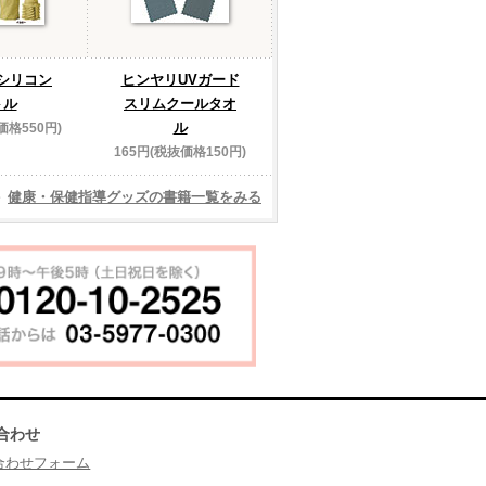
シリコン
ヒンヤリUVガード
トル
スリムクールタオ
ル
価格550円)
165円(税抜価格150円)
健康・保健指導グッズの書籍一覧をみる
合わせ
合わせフォーム