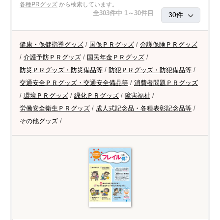
各種PRグッズ
から検索しています。
全303件中 1～30件目
健康・保健指導グッズ
/
国保ＰＲグッズ
/
介護保険ＰＲグッズ
/
介護予防ＰＲグッズ
/
国民年金ＰＲグッズ
/
防災ＰＲグッズ・防災備品等
/
防犯ＰＲグッズ・防犯備品等
/
交通安全ＰＲグッズ・交通安全備品等
/
消費者問題ＰＲグッズ
/
環境ＰＲグッズ
/
緑化ＰＲグッズ
/
障害福祉
/
労働安全衛生ＰＲグッズ
/
成人式記念品・各種表彰記念品等
/
その他グッズ
/