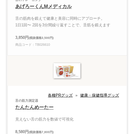
あげろーくんMメディカル
舌の筋肉を鍛えて健康と美容に同時にアプローチ。
1日1回〜 2回を3分間繰り返すことで、舌筋を鍛えます
3,850円
(税抜価格3,500円)
商品コード：TB026610
各種PRグッズ
»
健康・保健指導グッズ
舌の筋力測定器
たんたんめーたー
見えない舌の筋力を数値で可視化
8,580円
(税抜価格7,800円)