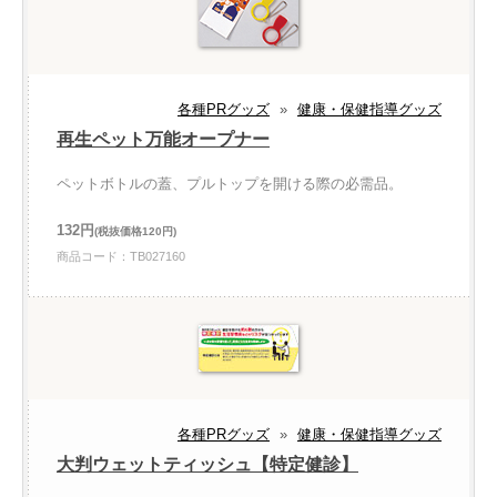
各種PRグッズ
»
健康・保健指導グッズ
再生ペット万能オープナー
ペットボトルの蓋、プルトップを開ける際の必需品。
132円
(税抜価格120円)
商品コード：TB027160
各種PRグッズ
»
健康・保健指導グッズ
大判ウェットティッシュ【特定健診】