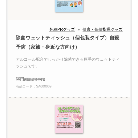
各種PRグッズ
»
健康・保健指導グッズ
除菌ウェットティッシュ（個包装タイプ）自殺
予防（家族・身近な方向け）
アルコール配合でしっかり除菌できる厚手のウェットティ
ッシュです。
66円
(税抜価格60円)
商品コード：SA000069