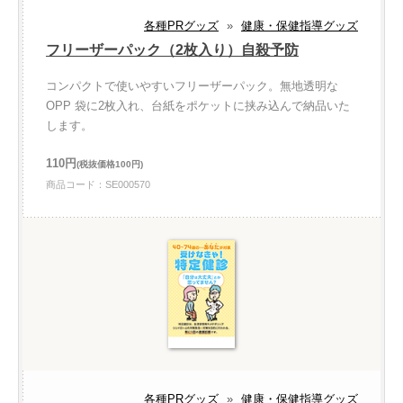
各種PRグッズ
»
健康・保健指導グッズ
フリーザーパック（2枚入り）自殺予防
コンパクトで使いやすいフリーザーパック。無地透明な
OPP 袋に2枚入れ、台紙をポケットに挟み込んで納品いた
します。
110円
(税抜価格100円)
商品コード：SE000570
各種PRグッズ
»
健康・保健指導グッズ