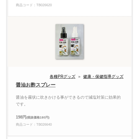
商品コード：TB026620
各種PRグッズ
»
健康・保健指導グッズ
醤油お酢スプレー
醤油を霧状に吹きかける事ができるので減塩対策に効果的
です。
198円
(税抜価格180円)
商品コード：TB026640