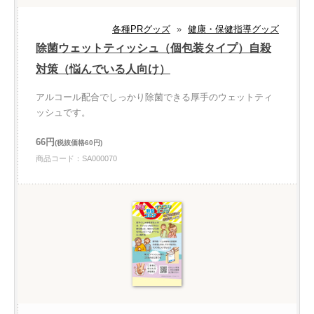
各種PRグッズ
»
健康・保健指導グッズ
除菌ウェットティッシュ（個包装タイプ）自殺
対策（悩んでいる人向け）
アルコール配合でしっかり除菌できる厚手のウェットティ
ッシュです。
66円
(税抜価格60円)
商品コード：SA000070