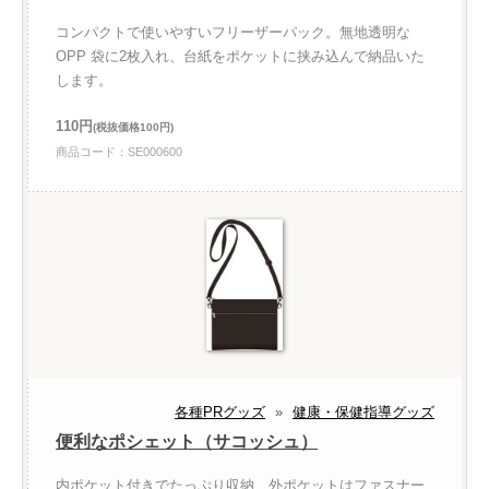
コンパクトで使いやすいフリーザーパック。無地透明な
OPP 袋に2枚入れ、台紙をポケットに挟み込んで納品いた
します。
110円
(税抜価格100円)
商品コード：SE000600
各種PRグッズ
»
健康・保健指導グッズ
便利なポシェット（サコッシュ）
内ポケット付きでたっぷり収納、外ポケットはファスナー