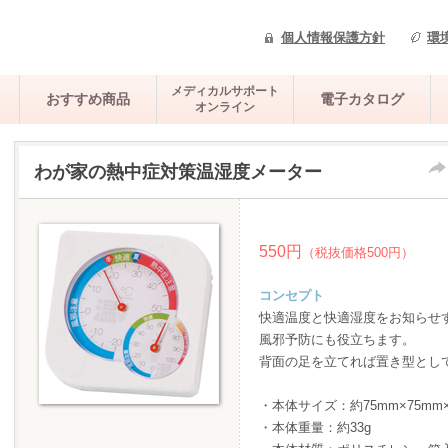
個人情報保護方針
環
メディカルサポート
おすすめ商品
電子カタログ
オンライン
わが家の熱中症対策温湿度メーター
550円
（税抜価格500円）
コンセプト
快適温度と快適湿度をお知らせ
風邪予防にも役立ちます。
背面の足を立てれば置き型とし
・本体サイズ：約75mm×75mm×
・本体重量：約33g