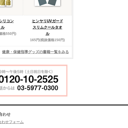
シリコン
ヒンヤリUVガード
トル
スリムクールタオ
ル
価格550円)
165円(税抜価格150円)
健康・保健指導グッズの書籍一覧をみる
合わせ
合わせフォーム