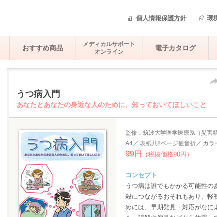
個人情報保護方針
環
メディカルサポート
おすすめ商品
電子カタログ
オンライン
うつ病入門
あなたとあなたの身近な人のために、知っておいてほしいこと
監修：筑波大学医学医療系（災害
A4／ 表紙共8ページ観音折／ カラ
99円
（税抜価格90円）
コンセプト
うつ病は誰でもかかる可能性の
殺につながるおそれもあり、軽
めには、早期発見・対応がなに