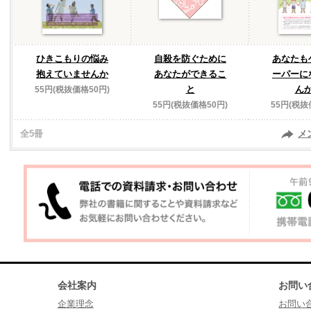
ひきこもりの悩み
自殺を防ぐために
あなたも
抱えていませんか
あなたができるこ
ーパーに
と
ん
55円(税抜価格50円)
55円(税抜価格50円)
55円(税抜
全5冊
メ
会社案内
お問い
企業理念
お問い