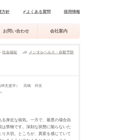
境方針
✔よくある質問
採用情報
お問い合わせ
会社案内
社会福祉
メンタルヘルス・自殺予防
精神支援学） 高橋 祥友
ー
ある身近な病気。一方で、最悪の場合自
視は禁物です。深刻な状態に陥らないた
より大切。ところが、異変を感じていて