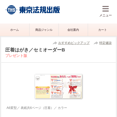
メニュー
ホーム
商品ジャンル
会社案内
カート
おすすめピックアップ
特定健診
圧着はがき／セミオーダーB
プレゼント版
A6変型／ 表紙共6ページ（圧着）／ カラー