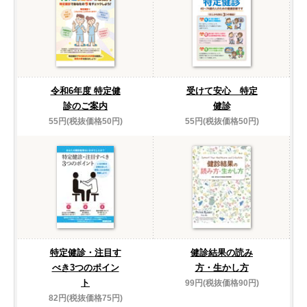
令和6年度 特定健
受けて安心 特定
診のご案内
健診
55円(税抜価格50円)
55円(税抜価格50円)
特定健診・注目す
健診結果の読み
べき3つのポイン
方・生かし方
ト
99円(税抜価格90円)
82円(税抜価格75円)