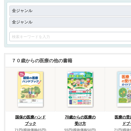
７０歳からの医療の他の書籍
国保の医療ハンド
70歳からの医療の
医療の受
ブック
受け方
ドブ
71円(税抜価格65円)
55円(税抜価格50円)
71円(税抜