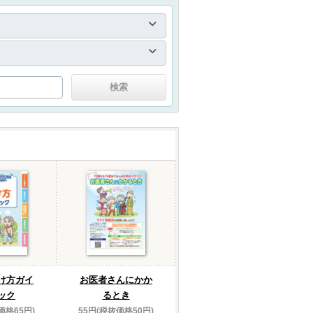
け方ガイ
お医者さんにかか
ック
るとき
価格65円)
55円(税抜価格50円)