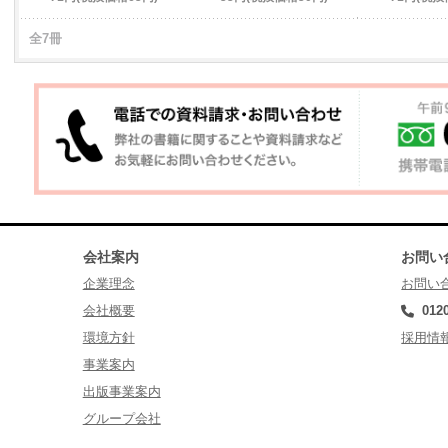
全7冊
会社案内
お問い
企業理念
お問い
会社概要
012
環境方針
採用情
事業案内
出版事業案内
グループ会社