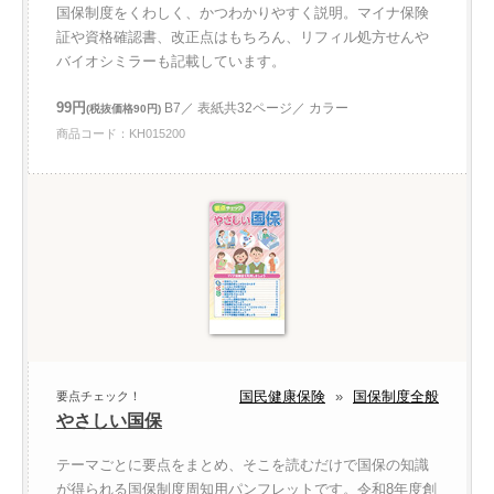
国保制度をくわしく、かつわかりやすく説明。マイナ保険
証や資格確認書、改正点はもちろん、リフィル処方せんや
バイオシミラーも記載しています。
99円
B7／ 表紙共32ページ／ カラー
(税抜価格90円)
商品コード：KH015200
国民健康保険
»
国保制度全般
要点チェック！
やさしい国保
テーマごとに要点をまとめ、そこを読むだけで国保の知識
が得られる国保制度周知用パンフレットです。令和8年度創