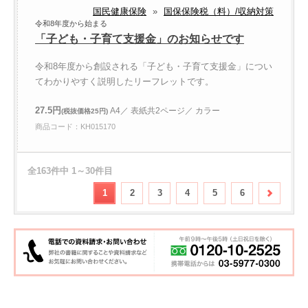
国民健康保険
»
国保保険税（料）/収納対策
令和8年度から始まる
「子ども・子育て支援金」のお知らせです
令和8年度から創設される「子ども・子育て支援金」につい
てわかりやすく説明したリーフレットです。
27.5円
A4／ 表紙共2ページ／ カラー
(税抜価格25円)
商品コード：KH015170
全163件中 1～30件目
1
2
3
4
5
6