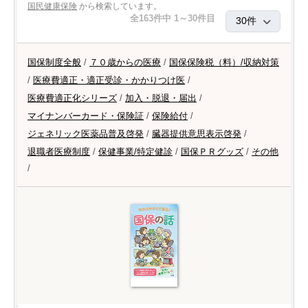
国民健康保険
から検索しています。
全163件中 1～30件目
国保制度全般
/
７０歳からの医療
/
国保保険税（料）/収納対策
/
医療費適正・適正受診・かかりつけ医
/
医療費適正化シリーズ
/
加入・脱退・届出
/
マイナンバーカード・保険証
/
保険給付
/
ジェネリック医薬品普及啓発
/
臓器提供意思表示啓発
/
退職者医療制度
/
保健事業/特定健診
/
国保ＰＲグッズ
/
その他
/