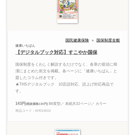
国民健康保険
»
国保制度全般
健康いちばん
【デジタルブック対応】すこやか国保
国保制度をくわしく解説するだけでなく、各章の冒頭に簡
潔にまとめた前文を掲載。各ページに「健康いちばん」と
題したコラム付きです。
★THSデジタルブック 10言語対応、読上げ対応商品で
す。
143円
B6変型／ 表紙共32ページ／ カラー
(税抜価格130円)
商品コード：KH014610