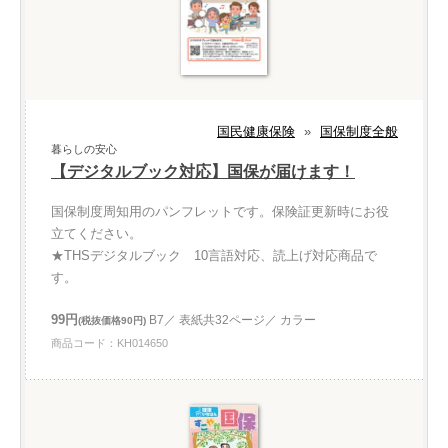
国民健康保険
»
国保制度全般
暮らしの安心
【デジタルブック対応】国保が届けます！
国保制度周知用のパンフレットです。保険証更新時にお役
立てください。
★THSデジタルブック 10言語対応、読上げ対応商品で
す。
99円
B7／ 表紙共32ページ／ カラー
(税抜価格90円)
商品コード：KH014650