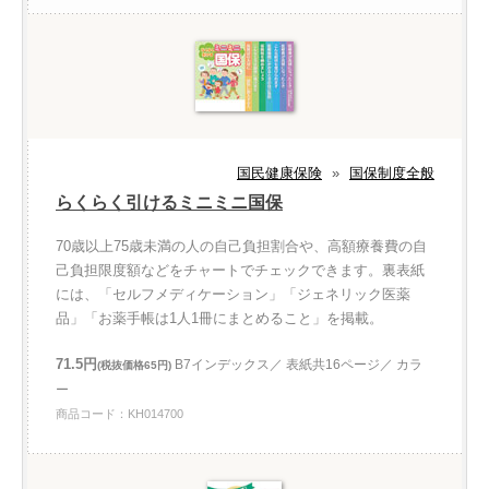
国民健康保険
»
国保制度全般
らくらく引けるミニミニ国保
70歳以上75歳未満の人の自己負担割合や、高額療養費の自
己負担限度額などをチャートでチェックできます。裏表紙
には、「セルフメディケーション」「ジェネリック医薬
品」「お薬手帳は1人1冊にまとめること」を掲載。
71.5円
B7インデックス／ 表紙共16ページ／ カラ
(税抜価格65円)
ー
商品コード：KH014700