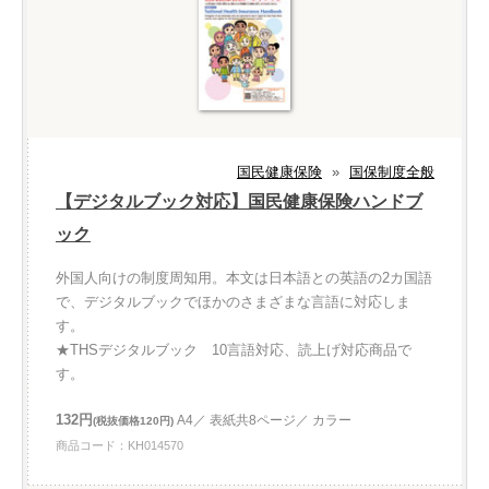
国民健康保険
»
国保制度全般
【デジタルブック対応】国民健康保険ハンドブ
ック
外国人向けの制度周知用。本文は日本語との英語の2カ国語
で、デジタルブックでほかのさまざまな言語に対応しま
す。
★THSデジタルブック 10言語対応、読上げ対応商品で
す。
132円
A4／ 表紙共8ページ／ カラー
(税抜価格120円)
商品コード：KH014570