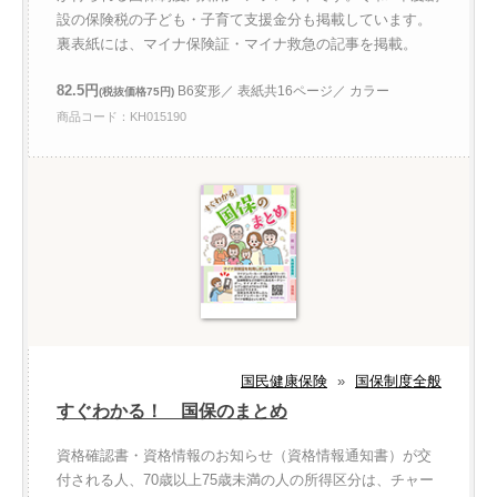
設の保険税の子ども・子育て支援金分も掲載しています。
裏表紙には、マイナ保険証・マイナ救急の記事を掲載。
82.5円
B6変形／ 表紙共16ページ／ カラー
(税抜価格75円)
商品コード：KH015190
国民健康保険
»
国保制度全般
すぐわかる！ 国保のまとめ
資格確認書・資格情報のお知らせ（資格情報通知書）が交
付される人、70歳以上75歳未満の人の所得区分は、チャー