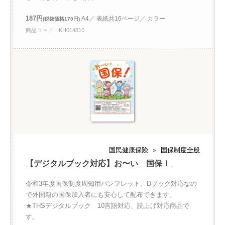
187円
A4／ 表紙共16ページ／ カラー
(税抜価格170円)
商品コード：KH014810
国民健康保険
»
国保制度全般
【デジタルブック対応】お〜い 国保！
令和3年度国保制度周知用パンフレット。Dブック対応なの
で外国籍の国保加入者にも安心して配布できます。
★THSデジタルブック 10言語対応、読上げ対応商品で
す。