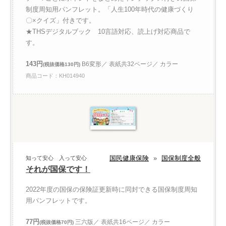
制度周知用パンフレット。「人生100年時代の健康づくり
〇×クイズ」付きです。
★THSデジタルブック 10言語対応、読上げ対応商品で
す。
143円
B6変形／ 表紙共32ページ／ カラー
(税抜価格130円)
商品コード：KH014940
国民健康保険
»
国保制度全般
知って安心 入って安心
それが国保です！
2022年度の国保の保険証更新時に同封できる国保制度周知
用パンフレットです。
77円
三六版／ 表紙共16ページ／ カラー
(税抜価格70円)