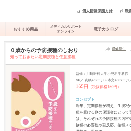
個人情報保護方針
環
メディカルサポート
おすすめ商品
電子カタログ
オンライン
保健衛生
０歳からの予防接種のしおり
知っておきたい定期接種と任意接種
監修：川崎医科大学小児科学教授
A6／ 表紙4ページ＋本文48ページ
165円
（税抜価格150円）
コンセプト
近年、定期接種が増え、生後2
種を受ける側の保護者にとって
は、それぞれの予防接種の内容
接種の必要性や副反応、接種ス