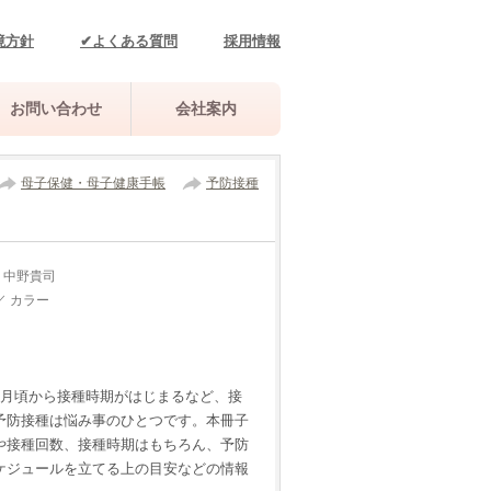
境方針
✔よくある質問
採用情報
お問い合わせ
会社案内
母子保健・母子健康手帳
予防接種
 中野貴司
／ カラー
か月頃から接種時期がはじまるなど、接
予防接種は悩み事のひとつです。本冊子
や接種回数、接種時期はもちろん、予防
ケジュールを立てる上の目安などの情報