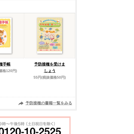
種手帳
予防接種を受けま
しょう
価格120円)
55円(税抜価格50円)
予防接種の書籍一覧をみる