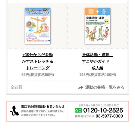
+10分からだを動
身体活動・運動
かすストレッチ＆
すこやかガイド
トレーニング
成人編
55円(税抜価格50円)
198円(税抜価格180円)
全27冊
運動の書籍一覧をみる