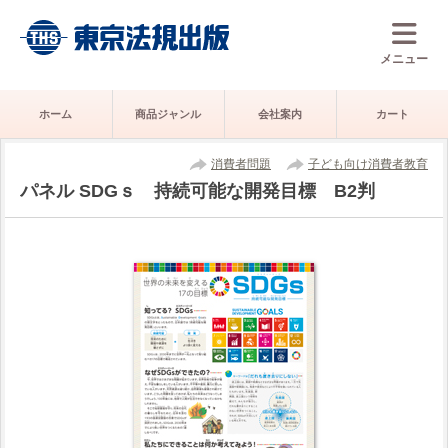
メニュー
ホーム
商品ジャンル
会社案内
カート
消費者問題
子ども向け消費者教育
パネル SDGｓ 持続可能な開発目標 B2判