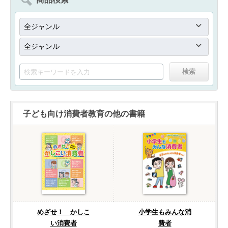
子ども向け消費者教育の他の書籍
めざせ！ かしこ
小学生もみんな消
い消費者
費者